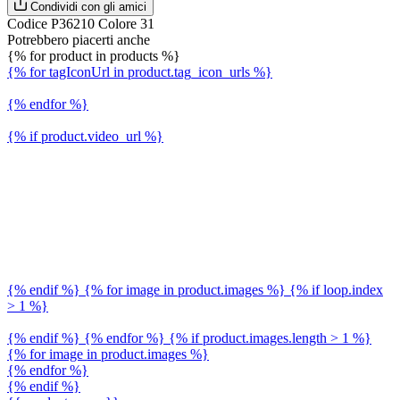
Condividi con gli amici
Codice P36210 Colore 31
Potrebbero piacerti anche
{% for product in products %}
{% for tagIconUrl in product.tag_icon_urls %}
{% endfor %}
{% if product.video_url %}
{% endif %} {% for image in product.images %} {% if loop.index
> 1 %}
{% endif %} {% endfor %} {% if product.images.length > 1 %}
{% for image in product.images %}
{% endfor %}
{% endif %}