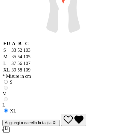
EU
A
B
C
S
33
52
103
M
35
54
105
L
37
56
107
XL
39
58
109
* Misure in cm
S
M
L
XL
Aggiungi a carrello la taglia XL