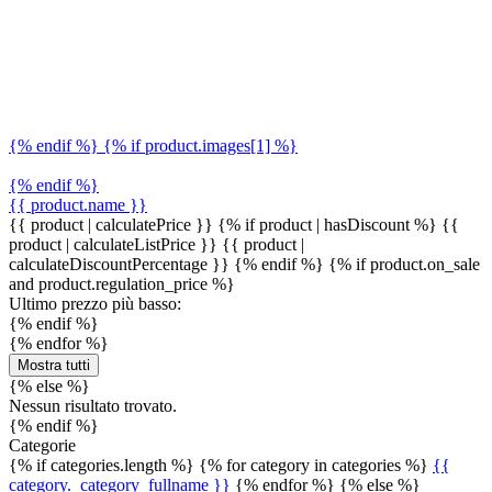
{% endif %} {% if product.images[1] %}
{% endif %}
{{ product.name }}
{{ product | calculatePrice }} {% if product | hasDiscount %}
{{
product | calculateListPrice }}
{{ product |
calculateDiscountPercentage }}
{% endif %}
{% if product.on_sale
and product.regulation_price %}
Ultimo prezzo più basso:
{% endif %}
{% endfor %}
Mostra tutti
{% else %}
Nessun risultato trovato.
{% endif %}
Categorie
{% if categories.length %} {% for category in categories %}
{{
category._category_fullname }}
{% endfor %} {% else %}