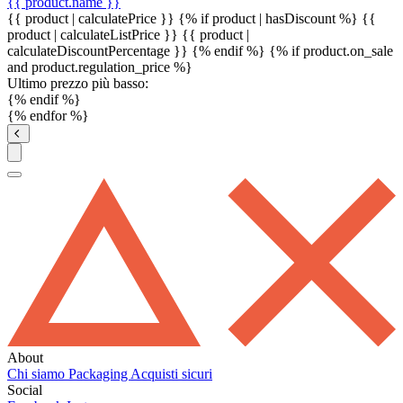
{{ product.name }}
{{ product | calculatePrice }} {% if product | hasDiscount %}
{{
product | calculateListPrice }}
{{ product |
calculateDiscountPercentage }}
{% endif %}
{% if product.on_sale
and product.regulation_price %}
Ultimo prezzo più basso:
{% endif %}
{% endfor %}
About
Chi siamo
Packaging
Acquisti sicuri
Social