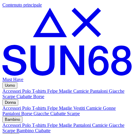
Contenuto principale
Must Have
Uomo
Accessori
Polo
T-shirts
Felpe
Maglie
Camicie
Pantaloni
Giacche
Scarpe
Ciabatte
Borse
Donna
Accessori
Polo
T-shirts
Felpe
Maglie
Vestiti
Camicie
Gonne
Pantaloni
Borse
Giacche
Ciabatte
Scarpe
Bambino
Accessori
Polo
T-shirts
Felpe
Maglie
Pantaloni
Camicie
Giacche
Scarpe Bambino
Ciabatte