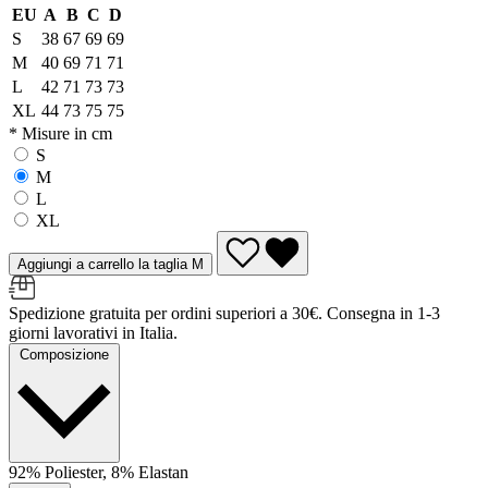
EU
A
B
C
D
S
38
67
69
69
M
40
69
71
71
L
42
71
73
73
XL
44
73
75
75
* Misure in cm
S
M
L
XL
Aggiungi a carrello la taglia M
Spedizione gratuita per ordini superiori a 30€. Consegna in 1-3
giorni lavorativi in Italia.
Composizione
92% Poliester, 8% Elastan