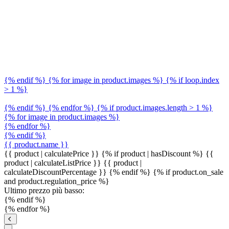
{% endif %} {% for image in product.images %} {% if loop.index
> 1 %}
{% endif %} {% endfor %} {% if product.images.length > 1 %}
{% for image in product.images %}
{% endfor %}
{% endif %}
{{ product.name }}
{{ product | calculatePrice }} {% if product | hasDiscount %}
{{
product | calculateListPrice }}
{{ product |
calculateDiscountPercentage }}
{% endif %}
{% if product.on_sale
and product.regulation_price %}
Ultimo prezzo più basso:
{% endif %}
{% endfor %}