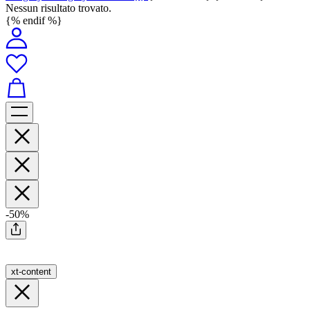
Nessun risultato trovato.
{% endif %}
-50%
xt-content