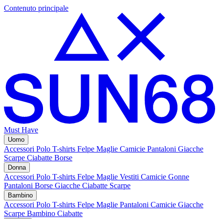
Contenuto principale
Must Have
Uomo
Accessori
Polo
T-shirts
Felpe
Maglie
Camicie
Pantaloni
Giacche
Scarpe
Ciabatte
Borse
Donna
Accessori
Polo
T-shirts
Felpe
Maglie
Vestiti
Camicie
Gonne
Pantaloni
Borse
Giacche
Ciabatte
Scarpe
Bambino
Accessori
Polo
T-shirts
Felpe
Maglie
Pantaloni
Camicie
Giacche
Scarpe Bambino
Ciabatte