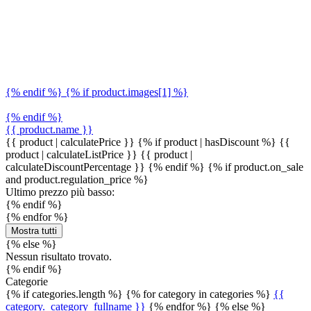
{% endif %} {% if product.images[1] %}
{% endif %}
{{ product.name }}
{{ product | calculatePrice }} {% if product | hasDiscount %}
{{
product | calculateListPrice }}
{{ product |
calculateDiscountPercentage }}
{% endif %}
{% if product.on_sale
and product.regulation_price %}
Ultimo prezzo più basso:
{% endif %}
{% endfor %}
Mostra tutti
{% else %}
Nessun risultato trovato.
{% endif %}
Categorie
{% if categories.length %} {% for category in categories %}
{{
category._category_fullname }}
{% endfor %} {% else %}