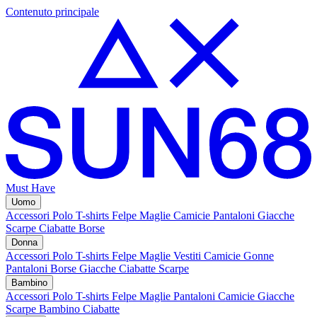
Contenuto principale
Must Have
Uomo
Accessori
Polo
T-shirts
Felpe
Maglie
Camicie
Pantaloni
Giacche
Scarpe
Ciabatte
Borse
Donna
Accessori
Polo
T-shirts
Felpe
Maglie
Vestiti
Camicie
Gonne
Pantaloni
Borse
Giacche
Ciabatte
Scarpe
Bambino
Accessori
Polo
T-shirts
Felpe
Maglie
Pantaloni
Camicie
Giacche
Scarpe Bambino
Ciabatte