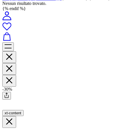
Nessun risultato trovato.
{% endif %}
-30%
xt-content