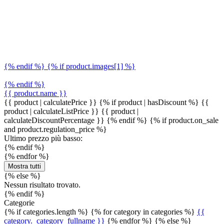
{% endif %} {% if product.images[1] %}
{% endif %}
{{ product.name }}
{{ product | calculatePrice }} {% if product | hasDiscount %}
{{
product | calculateListPrice }}
{{ product |
calculateDiscountPercentage }}
{% endif %}
{% if product.on_sale
and product.regulation_price %}
Ultimo prezzo più basso:
{% endif %}
{% endfor %}
Mostra tutti
{% else %}
Nessun risultato trovato.
{% endif %}
Categorie
{% if categories.length %} {% for category in categories %}
{{
category._category_fullname }}
{% endfor %} {% else %}