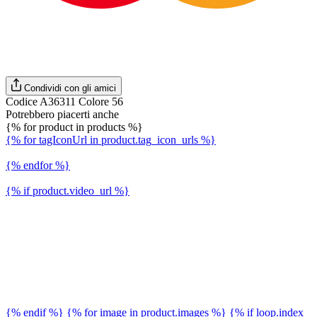
Condividi con gli amici
Codice A36311 Colore 56
Potrebbero piacerti anche
{% for product in products %}
{% for tagIconUrl in product.tag_icon_urls %}
{% endfor %}
{% if product.video_url %}
{% endif %} {% for image in product.images %} {% if loop.index