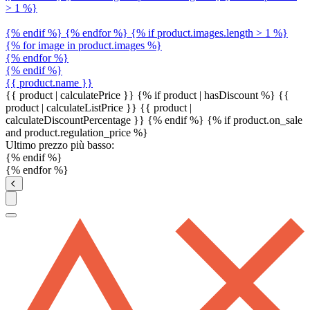
> 1 %}
{% endif %} {% endfor %} {% if product.images.length > 1 %}
{% for image in product.images %}
{% endfor %}
{% endif %}
{{ product.name }}
{{ product | calculatePrice }} {% if product | hasDiscount %}
{{
product | calculateListPrice }}
{{ product |
calculateDiscountPercentage }}
{% endif %}
{% if product.on_sale
and product.regulation_price %}
Ultimo prezzo più basso:
{% endif %}
{% endfor %}