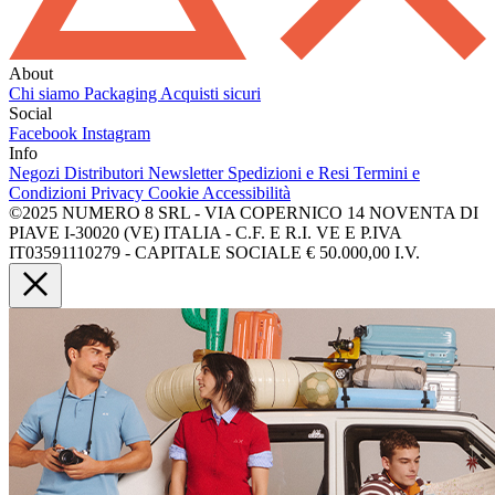
About
Chi siamo
Packaging
Acquisti sicuri
Social
Facebook
Instagram
Info
Negozi
Distributori
Newsletter
Spedizioni e Resi
Termini e
Condizioni
Privacy
Cookie
Accessibilità
©2025 NUMERO 8 SRL - VIA COPERNICO 14 NOVENTA DI
PIAVE I-30020 (VE) ITALIA - C.F. E R.I. VE E P.IVA
IT03591110279 - CAPITALE SOCIALE € 50.000,00 I.V.