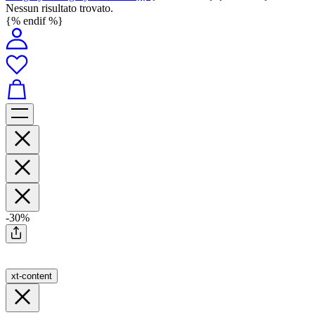
Nessun risultato trovato.
{% endif %}
-30%
xt-content