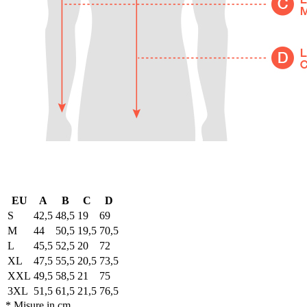
EU
A
B
C
D
S
42,5
48,5
19
69
M
44
50,5
19,5
70,5
L
45,5
52,5
20
72
XL
47,5
55,5
20,5
73,5
XXL
49,5
58,5
21
75
3XL
51,5
61,5
21,5
76,5
* Misure in cm