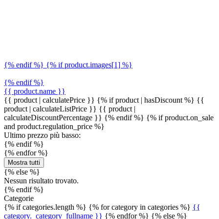
{% endif %} {% if product.images[1] %}
{% endif %}
{{ product.name }}
{{ product | calculatePrice }} {% if product | hasDiscount %}
{{
product | calculateListPrice }}
{{ product |
calculateDiscountPercentage }}
{% endif %}
{% if product.on_sale
and product.regulation_price %}
Ultimo prezzo più basso:
{% endif %}
{% endfor %}
Mostra tutti
{% else %}
Nessun risultato trovato.
{% endif %}
Categorie
{% if categories.length %} {% for category in categories %}
{{
category._category_fullname }}
{% endfor %} {% else %}