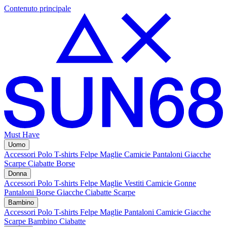
Contenuto principale
Must Have
Uomo
Accessori
Polo
T-shirts
Felpe
Maglie
Camicie
Pantaloni
Giacche
Scarpe
Ciabatte
Borse
Donna
Accessori
Polo
T-shirts
Felpe
Maglie
Vestiti
Camicie
Gonne
Pantaloni
Borse
Giacche
Ciabatte
Scarpe
Bambino
Accessori
Polo
T-shirts
Felpe
Maglie
Pantaloni
Camicie
Giacche
Scarpe Bambino
Ciabatte