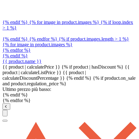
{% endif %} {% for image in product.images %} {% if loop.index
> 1 %}
{% endif %} {% endfor %} {% if product.images.length > 1 %}
{% for image in product.images %}
{% endfor %}
{% endif %}
{{ product.name }}
{{ product | calculatePrice }} {% if product | hasDiscount %}
{{
product | calculateListPrice }}
{{ product |
calculateDiscountPercentage }}
{% endif %}
{% if product.on_sale
and product.regulation_price %}
Ultimo prezzo più basso:
{% endif %}
{% endfor %}