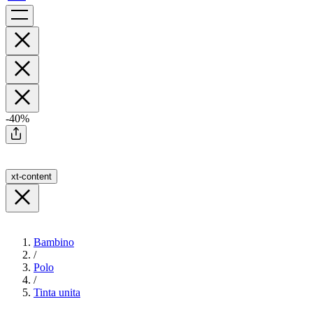
-40%
xt-content
Bambino
/
Polo
/
Tinta unita