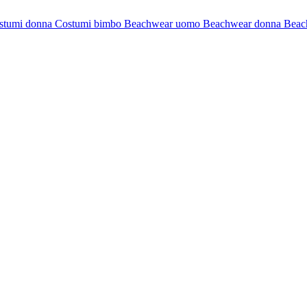
stumi donna
Costumi bimbo
Beachwear uomo
Beachwear donna
Beac