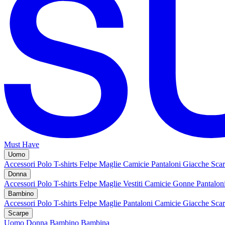
Must Have
Uomo
Accessori
Polo
T-shirts
Felpe
Maglie
Camicie
Pantaloni
Giacche
Sca
Donna
Accessori
Polo
T-shirts
Felpe
Maglie
Vestiti
Camicie
Gonne
Pantalon
Bambino
Accessori
Polo
T-shirts
Felpe
Maglie
Pantaloni
Camicie
Giacche
Sca
Scarpe
Uomo
Donna
Bambino
Bambina