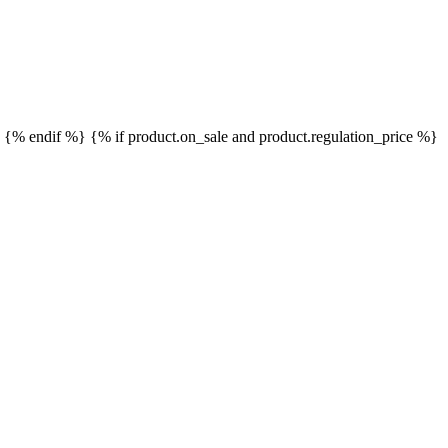
}
{% endif %}
{% if product.on_sale and product.regulation_price %}