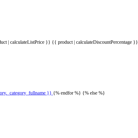
uct | calculateListPrice }}
{{ product | calculateDiscountPercentage }
gory._category_fullname }}
{% endfor %} {% else %}