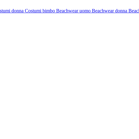
stumi donna
Costumi bimbo
Beachwear uomo
Beachwear donna
Beac