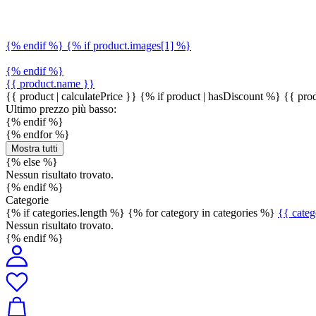
{% endif %} {% if product.images[1] %}
{% endif %}
{{ product.name }}
{{ product | calculatePrice }} {% if product | hasDiscount %}
{{ prod
Ultimo prezzo più basso:
{% endif %}
{% endfor %}
Mostra tutti
{% else %}
Nessun risultato trovato.
{% endif %}
Categorie
{% if categories.length %} {% for category in categories %}
{{ cate
Nessun risultato trovato.
{% endif %}