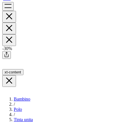
-30%
xt-content
Bambino
/
Polo
/
Tinta unita