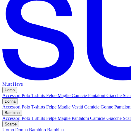
Must Have
Uomo
Accessori
Polo
T-shirts
Felpe
Maglie
Camicie
Pantaloni
Giacche
Sca
Donna
Accessori
Polo
T-shirts
Felpe
Maglie
Vestiti
Camicie
Gonne
Pantalon
Bambino
Accessori
Polo
T-shirts
Felpe
Maglie
Pantaloni
Camicie
Giacche
Sca
Scarpe
Uomo
Donna
Bambino
Bambina