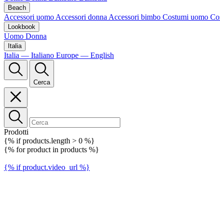
Beach
Accessori uomo
Accessori donna
Accessori bimbo
Costumi uomo
Co
Lookbook
Uomo
Donna
Italia
Italia — Italiano
Europe — English
Cerca
Prodotti
{% if products.length > 0 %}
{% for product in products %}
{% if product.video_url %}