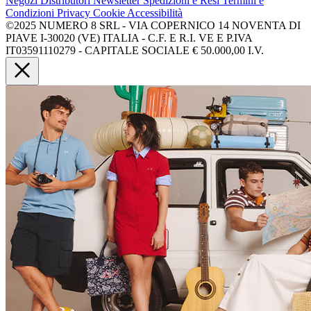
Negozi
Distributori
Newsletter
Spedizioni e Resi
Termini e
Condizioni
Privacy
Cookie
Accessibilità
©2025 NUMERO 8 SRL - VIA COPERNICO 14 NOVENTA DI
PIAVE I-30020 (VE) ITALIA - C.F. E R.I. VE E P.IVA
IT03591110279 - CAPITALE SOCIALE € 50.000,00 I.V.