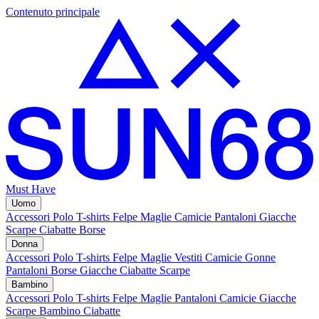
Contenuto principale
Must Have
Uomo
Accessori
Polo
T-shirts
Felpe
Maglie
Camicie
Pantaloni
Giacche
Scarpe
Ciabatte
Borse
Donna
Accessori
Polo
T-shirts
Felpe
Maglie
Vestiti
Camicie
Gonne
Pantaloni
Borse
Giacche
Ciabatte
Scarpe
Bambino
Accessori
Polo
T-shirts
Felpe
Maglie
Pantaloni
Camicie
Giacche
Scarpe Bambino
Ciabatte