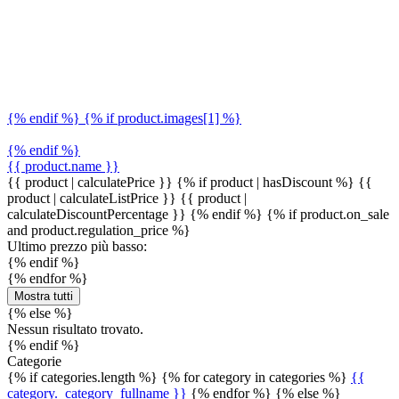
{% endif %} {% if product.images[1] %}
{% endif %}
{{ product.name }}
{{ product | calculatePrice }} {% if product | hasDiscount %}
{{
product | calculateListPrice }}
{{ product |
calculateDiscountPercentage }}
{% endif %}
{% if product.on_sale
and product.regulation_price %}
Ultimo prezzo più basso:
{% endif %}
{% endfor %}
Mostra tutti
{% else %}
Nessun risultato trovato.
{% endif %}
Categorie
{% if categories.length %} {% for category in categories %}
{{
category._category_fullname }}
{% endfor %} {% else %}