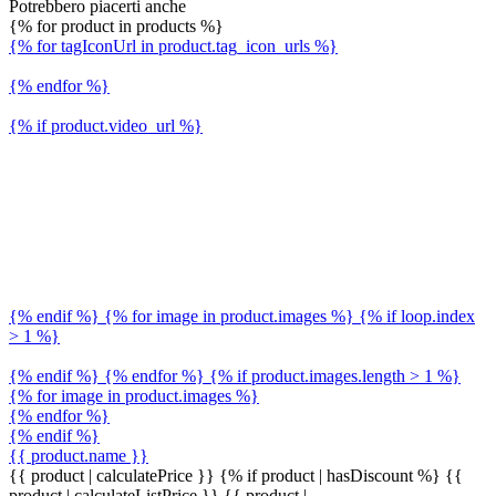
Potrebbero piacerti anche
{% for product in products %}
{% for tagIconUrl in product.tag_icon_urls %}
{% endfor %}
{% if product.video_url %}
{% endif %} {% for image in product.images %} {% if loop.index
> 1 %}
{% endif %} {% endfor %} {% if product.images.length > 1 %}
{% for image in product.images %}
{% endfor %}
{% endif %}
{{ product.name }}
{{ product | calculatePrice }} {% if product | hasDiscount %}
{{
product | calculateListPrice }}
{{ product |