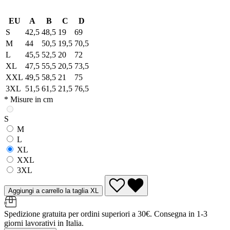
EU
A
B
C
D
S
42,5
48,5
19
69
M
44
50,5
19,5
70,5
L
45,5
52,5
20
72
XL
47,5
55,5
20,5
73,5
XXL
49,5
58,5
21
75
3XL
51,5
61,5
21,5
76,5
* Misure in cm
S
M
L
XL
XXL
3XL
Aggiungi a carrello la taglia XL
Spedizione gratuita per ordini superiori a 30€. Consegna in 1-3
giorni lavorativi in Italia.