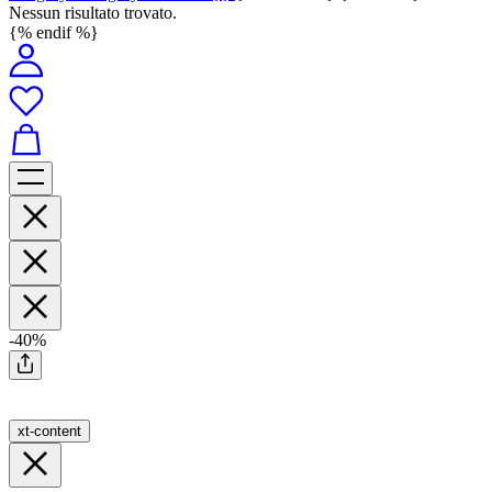
Nessun risultato trovato.
{% endif %}
-40%
xt-content