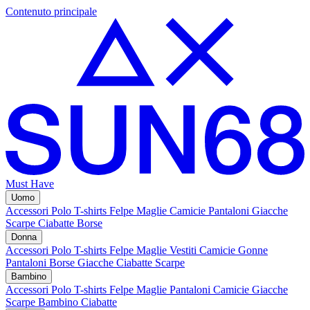
Contenuto principale
Must Have
Uomo
Accessori
Polo
T-shirts
Felpe
Maglie
Camicie
Pantaloni
Giacche
Scarpe
Ciabatte
Borse
Donna
Accessori
Polo
T-shirts
Felpe
Maglie
Vestiti
Camicie
Gonne
Pantaloni
Borse
Giacche
Ciabatte
Scarpe
Bambino
Accessori
Polo
T-shirts
Felpe
Maglie
Pantaloni
Camicie
Giacche
Scarpe Bambino
Ciabatte