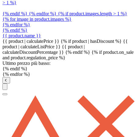
> 1 %}
{% endif %} {% endfor %} {% if product.images.length > 1 %}
{% for image in product.images %}
{% endfor %}
{% endif %}
{{ product.name }}
{{ product | calculatePrice }} {% if product | hasDiscount %}
{{
product | calculateListPrice }}
{{ product |
calculateDiscountPercentage }}
{% endif %}
{% if product.on_sale
and product.regulation_price %}
Ultimo prezzo più basso:
{% endif %}
{% endfor %}