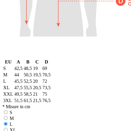
EU
A
B
C
D
S
42,5
48,5
19
69
M
44
50,5
19,5
70,5
L
45,5
52,5
20
72
XL
47,5
55,5
20,5
73,5
XXL
49,5
58,5
21
75
3XL
51,5
61,5
21,5
76,5
* Misure in cm
S
M
L
XL