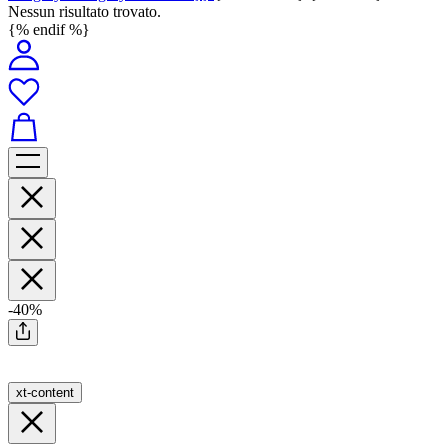
Nessun risultato trovato.
{% endif %}
-40%
xt-content