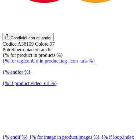
Condividi con gli amici
Codice A36109 Colore 07
Potrebbero piacerti anche
{% for product in products %}
{% for tagIconUrl in product.tag_icon_urls %}
{% endfor %}
{% if product.video_url %}
{% endif %} {% for image in product.images %} {% if loop.index