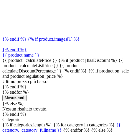
{% endif %} {% if product.images[1] %}
{% endif %}
{{ product.name }}
{{ product | calculatePrice }} {% if product | hasDiscount %}
{{
product | calculateListPrice }}
{{ product |
calculateDiscountPercentage }}
{% endif %}
{% if product.on_sale
and product.regulation_price %}
Ultimo prezzo più basso:
{% endif %}
{% endfor %}
Mostra tutti
{% else %}
Nessun risultato trovato.
{% endif %}
Categorie
{% if categories.length %} {% for category in categories %}
{{
category._category_fullname }}
{% endfor %} {% else %}