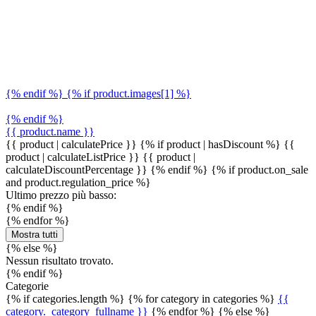
{% endif %} {% if product.images[1] %}
{% endif %}
{{ product.name }}
{{ product | calculatePrice }} {% if product | hasDiscount %}
{{
product | calculateListPrice }}
{{ product |
calculateDiscountPercentage }}
{% endif %}
{% if product.on_sale
and product.regulation_price %}
Ultimo prezzo più basso:
{% endif %}
{% endfor %}
Mostra tutti
{% else %}
Nessun risultato trovato.
{% endif %}
Categorie
{% if categories.length %} {% for category in categories %}
{{
category._category_fullname }}
{% endfor %} {% else %}