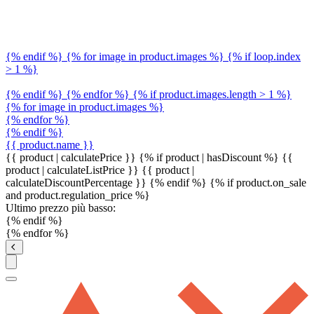
{% endif %} {% for image in product.images %} {% if loop.index
> 1 %}
{% endif %} {% endfor %} {% if product.images.length > 1 %}
{% for image in product.images %}
{% endfor %}
{% endif %}
{{ product.name }}
{{ product | calculatePrice }} {% if product | hasDiscount %}
{{
product | calculateListPrice }}
{{ product |
calculateDiscountPercentage }}
{% endif %}
{% if product.on_sale
and product.regulation_price %}
Ultimo prezzo più basso:
{% endif %}
{% endfor %}