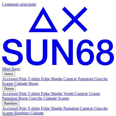
Contenuto principale
Must Have
Uomo
Accessori
Polo
T-shirts
Felpe
Maglie
Camicie
Pantaloni
Giacche
Scarpe
Ciabatte
Borse
Donna
Accessori
Polo
T-shirts
Felpe
Maglie
Vestiti
Camicie
Gonne
Pantaloni
Borse
Giacche
Ciabatte
Scarpe
Bambino
Accessori
Polo
T-shirts
Felpe
Maglie
Pantaloni
Camicie
Giacche
Scarpe Bambino
Ciabatte