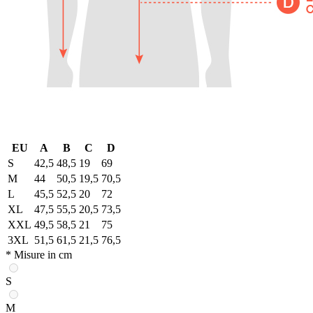
EU
A
B
C
D
S
42,5
48,5
19
69
M
44
50,5
19,5
70,5
L
45,5
52,5
20
72
XL
47,5
55,5
20,5
73,5
XXL
49,5
58,5
21
75
3XL
51,5
61,5
21,5
76,5
* Misure in cm
S
M