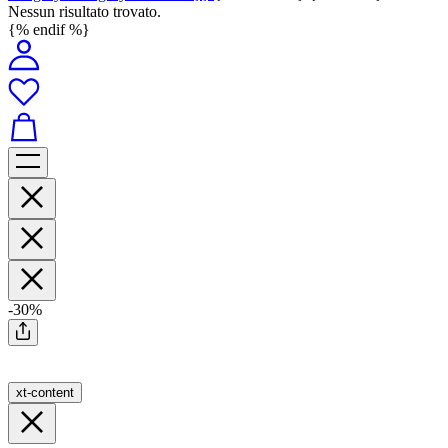
Nessun risultato trovato.
{% endif %}
-30%
xt-content