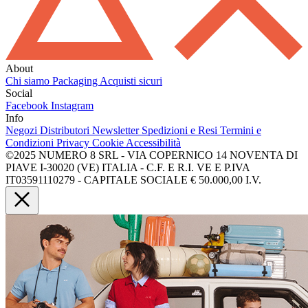
About
Chi siamo
Packaging
Acquisti sicuri
Social
Facebook
Instagram
Info
Negozi
Distributori
Newsletter
Spedizioni e Resi
Termini e
Condizioni
Privacy
Cookie
Accessibilità
©2025 NUMERO 8 SRL - VIA COPERNICO 14 NOVENTA DI
PIAVE I-30020 (VE) ITALIA - C.F. E R.I. VE E P.IVA
IT03591110279 - CAPITALE SOCIALE € 50.000,00 I.V.