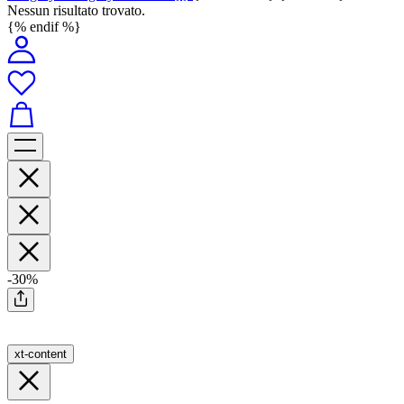
Nessun risultato trovato.
{% endif %}
-30%
xt-content