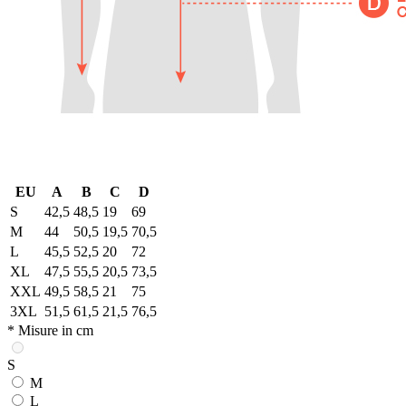
EU
A
B
C
D
S
42,5
48,5
19
69
M
44
50,5
19,5
70,5
L
45,5
52,5
20
72
XL
47,5
55,5
20,5
73,5
XXL
49,5
58,5
21
75
3XL
51,5
61,5
21,5
76,5
* Misure in cm
S
M
L