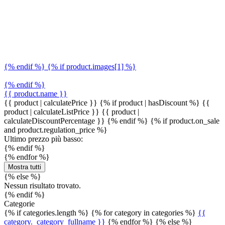
{% endif %} {% if product.images[1] %}
{% endif %}
{{ product.name }}
{{ product | calculatePrice }} {% if product | hasDiscount %}
{{
product | calculateListPrice }}
{{ product |
calculateDiscountPercentage }}
{% endif %}
{% if product.on_sale
and product.regulation_price %}
Ultimo prezzo più basso:
{% endif %}
{% endfor %}
Mostra tutti
{% else %}
Nessun risultato trovato.
{% endif %}
Categorie
{% if categories.length %} {% for category in categories %}
{{
category._category_fullname }}
{% endfor %} {% else %}