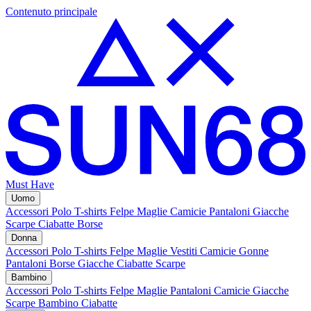
Contenuto principale
Must Have
Uomo
Accessori
Polo
T-shirts
Felpe
Maglie
Camicie
Pantaloni
Giacche
Scarpe
Ciabatte
Borse
Donna
Accessori
Polo
T-shirts
Felpe
Maglie
Vestiti
Camicie
Gonne
Pantaloni
Borse
Giacche
Ciabatte
Scarpe
Bambino
Accessori
Polo
T-shirts
Felpe
Maglie
Pantaloni
Camicie
Giacche
Scarpe Bambino
Ciabatte