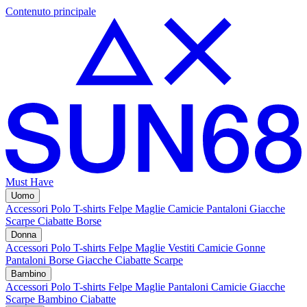
Contenuto principale
Must Have
Uomo
Accessori
Polo
T-shirts
Felpe
Maglie
Camicie
Pantaloni
Giacche
Scarpe
Ciabatte
Borse
Donna
Accessori
Polo
T-shirts
Felpe
Maglie
Vestiti
Camicie
Gonne
Pantaloni
Borse
Giacche
Ciabatte
Scarpe
Bambino
Accessori
Polo
T-shirts
Felpe
Maglie
Pantaloni
Camicie
Giacche
Scarpe Bambino
Ciabatte