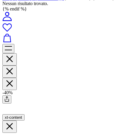
Nessun risultato trovato.
{% endif %}
-40%
xt-content