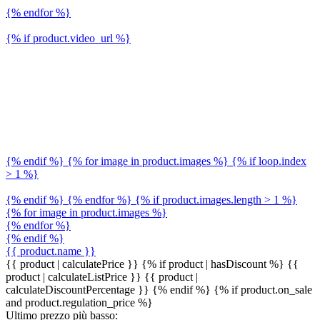
{% endfor %}
{% if product.video_url %}
{% endif %} {% for image in product.images %} {% if loop.index
> 1 %}
{% endif %} {% endfor %} {% if product.images.length > 1 %}
{% for image in product.images %}
{% endfor %}
{% endif %}
{{ product.name }}
{{ product | calculatePrice }} {% if product | hasDiscount %}
{{
product | calculateListPrice }}
{{ product |
calculateDiscountPercentage }}
{% endif %}
{% if product.on_sale
and product.regulation_price %}
Ultimo prezzo più basso: