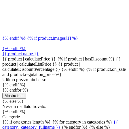
{% endif %} {% if product.images[1] %}
{% endif %}
{{ product.name }}
{{ product | calculatePrice }} {% if product | hasDiscount %}
{{
product | calculateListPrice }}
{{ product |
calculateDiscountPercentage }}
{% endif %}
{% if product.on_sale
and product.regulation_price %}
Ultimo prezzo più basso:
{% endif %}
{% endfor %}
Mostra tutti
{% else %}
Nessun risultato trovato.
{% endif %}
Categorie
{% if categories.length %} {% for category in categories %}
{{
category._category_fullname }}
{% endfor %} {% else %}