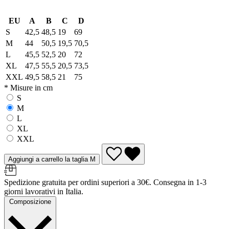
EU
A
B
C
D
S
42,5
48,5
19
69
M
44
50,5
19,5
70,5
L
45,5
52,5
20
72
XL
47,5
55,5
20,5
73,5
XXL
49,5
58,5
21
75
* Misure in cm
S
M
L
XL
XXL
Aggiungi a carrello la taglia M
Spedizione gratuita per ordini superiori a 30€. Consegna in 1-3
giorni lavorativi in Italia.
Composizione