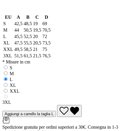
EU
A
B
C
D
S
42,5
48,5
19
69
M
44
50,5
19,5
70,5
L
45,5
52,5
20
72
XL
47,5
55,5
20,5
73,5
XXL
49,5
58,5
21
75
3XL
51,5
61,5
21,5
76,5
* Misure in cm
S
M
L
XL
XXL
3XL
Aggiungi a carrello la taglia L
Spedizione gratuita per ordini superiori a 30€. Consegna in 1-3