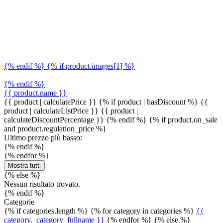
{% endif %} {% if product.images[1] %}
{% endif %}
{{ product.name }}
{{ product | calculatePrice }} {% if product | hasDiscount %}
{{
product | calculateListPrice }}
{{ product |
calculateDiscountPercentage }}
{% endif %}
{% if product.on_sale
and product.regulation_price %}
Ultimo prezzo più basso:
{% endif %}
{% endfor %}
Mostra tutti
{% else %}
Nessun risultato trovato.
{% endif %}
Categorie
{% if categories.length %} {% for category in categories %}
{{
category._category_fullname }}
{% endfor %} {% else %}