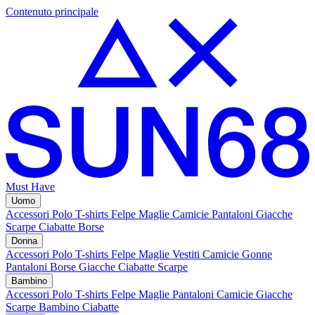
Contenuto principale
Must Have
Uomo
Accessori
Polo
T-shirts
Felpe
Maglie
Camicie
Pantaloni
Giacche
Scarpe
Ciabatte
Borse
Donna
Accessori
Polo
T-shirts
Felpe
Maglie
Vestiti
Camicie
Gonne
Pantaloni
Borse
Giacche
Ciabatte
Scarpe
Bambino
Accessori
Polo
T-shirts
Felpe
Maglie
Pantaloni
Camicie
Giacche
Scarpe Bambino
Ciabatte