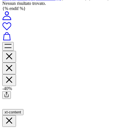
Nessun risultato trovato.
{% endif %}
-40%
xt-content