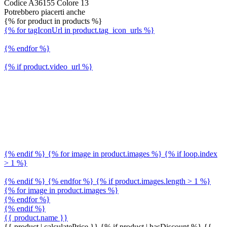
Codice A36155 Colore 13
Potrebbero piacerti anche
{% for product in products %}
{% for tagIconUrl in product.tag_icon_urls %}
{% endfor %}
{% if product.video_url %}
{% endif %} {% for image in product.images %} {% if loop.index
> 1 %}
{% endif %} {% endfor %} {% if product.images.length > 1 %}
{% for image in product.images %}
{% endfor %}
{% endif %}
{{ product.name }}
{{ product | calculatePrice }} {% if product | hasDiscount %}
{{