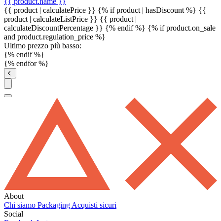
{{ product.name }}
{{ product | calculatePrice }} {% if product | hasDiscount %}
{{
product | calculateListPrice }}
{{ product |
calculateDiscountPercentage }}
{% endif %}
{% if product.on_sale
and product.regulation_price %}
Ultimo prezzo più basso:
{% endif %}
{% endfor %}
About
Chi siamo
Packaging
Acquisti sicuri
Social