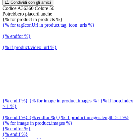
Condividi con gli amici
Codice A36360 Colore 56
Potrebbero piacerti anche
{% for product in products %}
{% for tagIconUrl in product.tag_icon_urls %}
{% endfor %}
{% if product.video_url %}
{% endif %} {% for image in product.images %} {% if loop.index
> 1 %}
{% endif %} {% endfor %} {% if product.images.length > 1 %}
{% for image in product.images %}
{% endfor %}
{% endif %}