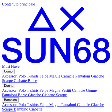
Contenuto principale
Must Have
Uomo
Accessori
Polo
T-shirts
Felpe
Maglie
Camicie
Pantaloni
Giacche
Scarpe
Ciabatte
Borse
Donna
Accessori
Polo
T-shirts
Felpe
Maglie
Vestiti
Camicie
Gonne
Pantaloni
Borse
Giacche
Ciabatte
Scarpe
Bambino
Accessori
Polo
T-shirts
Felpe
Maglie
Pantaloni
Camicie
Giacche
Scarpe Bambino
Ciabatte