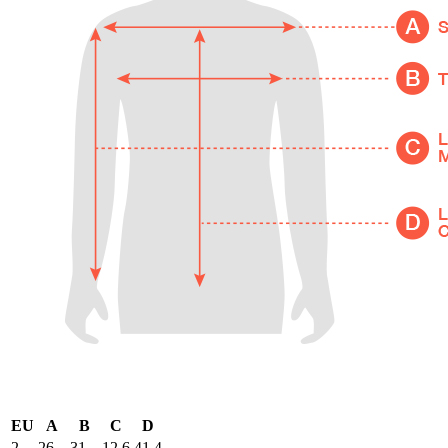
EU
A
B
C
D
2
26
31
12,6
41,4