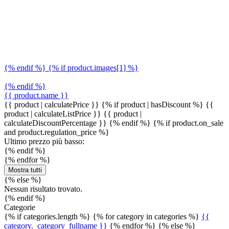
{% endif %} {% if product.images[1] %}
{% endif %}
{{ product.name }}
{{ product | calculatePrice }} {% if product | hasDiscount %}
{{
product | calculateListPrice }}
{{ product |
calculateDiscountPercentage }}
{% endif %}
{% if product.on_sale
and product.regulation_price %}
Ultimo prezzo più basso:
{% endif %}
{% endfor %}
Mostra tutti
{% else %}
Nessun risultato trovato.
{% endif %}
Categorie
{% if categories.length %} {% for category in categories %}
{{
category._category_fullname }}
{% endfor %} {% else %}