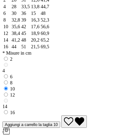
4
28
33,5
13,8
44,7
6
30
36
15
48
8
32,8
39
16,3
52,3
10
35,6
42
17,6
56,6
12
38,4
45
18,9
60,9
14
41,2
48
20,2
65,2
16
44
51
21,5
69,5
* Misure in cm
2
4
6
8
10
12
14
16
Aggiungi a carrello la taglia 10