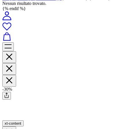
Nessun risultato trovato.
{% endif %}
-30%
xt-content