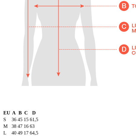
EU
A
B
C
D
S
36
45
15
61,5
M
38
47
16
63
L
40
49
17
64,5