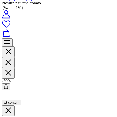
Nessun risultato trovato.
{% endif %}
-30%
xt-content