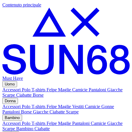
Contenuto principale
Must Have
Uomo
Accessori
Polo
T-shirts
Felpe
Maglie
Camicie
Pantaloni
Giacche
Scarpe
Ciabatte
Borse
Donna
Accessori
Polo
T-shirts
Felpe
Maglie
Vestiti
Camicie
Gonne
Pantaloni
Borse
Giacche
Ciabatte
Scarpe
Bambino
Accessori
Polo
T-shirts
Felpe
Maglie
Pantaloni
Camicie
Giacche
Scarpe Bambino
Ciabatte