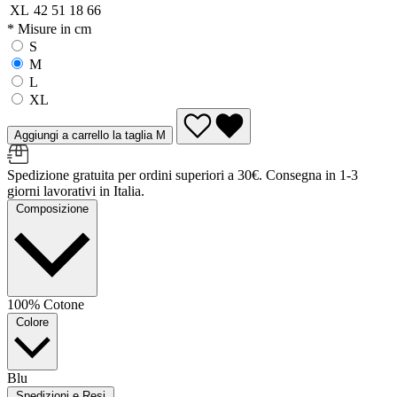
XL
42
51
18
66
* Misure in cm
S
M
L
XL
Aggiungi a carrello la taglia M
Spedizione gratuita per ordini superiori a 30€. Consegna in 1-3
giorni lavorativi in Italia.
Composizione
100% Cotone
Colore
Blu
Spedizioni e Resi