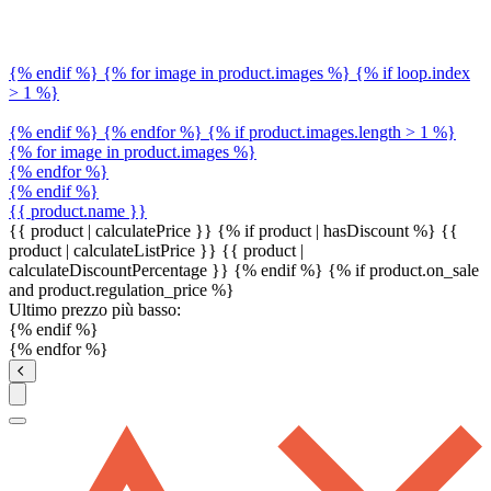
{% endif %} {% for image in product.images %} {% if loop.index
> 1 %}
{% endif %} {% endfor %} {% if product.images.length > 1 %}
{% for image in product.images %}
{% endfor %}
{% endif %}
{{ product.name }}
{{ product | calculatePrice }} {% if product | hasDiscount %}
{{
product | calculateListPrice }}
{{ product |
calculateDiscountPercentage }}
{% endif %}
{% if product.on_sale
and product.regulation_price %}
Ultimo prezzo più basso:
{% endif %}
{% endfor %}