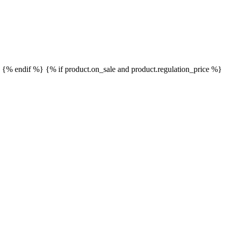
}
{% endif %}
{% if product.on_sale and product.regulation_price %}