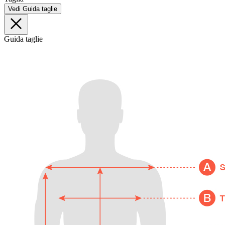
Vedi Guida taglie
Guida taglie