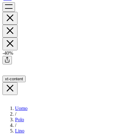
-40%
xt-content
Uomo
/
Polo
/
Lino