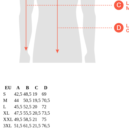
EU
A
B
C
D
S
42,5
48,5
19
69
M
44
50,5
19,5
70,5
L
45,5
52,5
20
72
XL
47,5
55,5
20,5
73,5
XXL
49,5
58,5
21
75
3XL
51,5
61,5
21,5
76,5