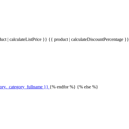
uct | calculateListPrice }}
{{ product | calculateDiscountPercentage }
gory._category_fullname }}
{% endfor %} {% else %}