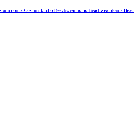
stumi donna
Costumi bimbo
Beachwear uomo
Beachwear donna
Beac