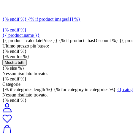
{% endif %} {% if product.images[1] %}
{% endif %}
{{ product.name }}
{{ product | calculatePrice }} {% if product | hasDiscount %}
{{ prod
Ultimo prezzo più basso:
{% endif %}
{% endfor %}
Mostra tutti
{% else %}
Nessun risultato trovato.
{% endif %}
Categorie
{% if categories.length %} {% for category in categories %}
{{ cate
Nessun risultato trovato.
{% endif %}