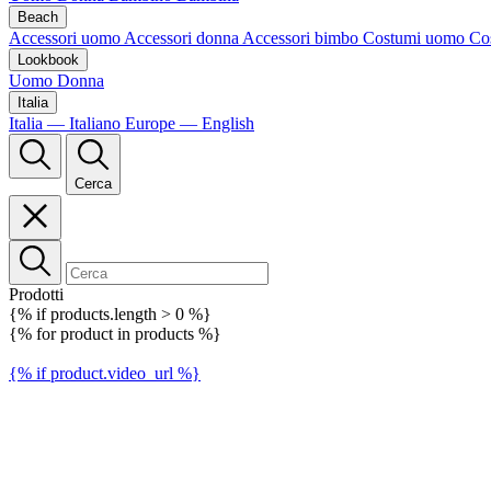
Beach
Accessori uomo
Accessori donna
Accessori bimbo
Costumi uomo
Co
Lookbook
Uomo
Donna
Italia
Italia — Italiano
Europe — English
Cerca
Prodotti
{% if products.length > 0 %}
{% for product in products %}
{% if product.video_url %}