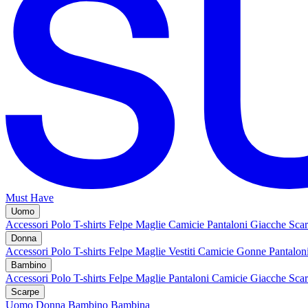
Must Have
Uomo
Accessori
Polo
T-shirts
Felpe
Maglie
Camicie
Pantaloni
Giacche
Sca
Donna
Accessori
Polo
T-shirts
Felpe
Maglie
Vestiti
Camicie
Gonne
Pantalon
Bambino
Accessori
Polo
T-shirts
Felpe
Maglie
Pantaloni
Camicie
Giacche
Sca
Scarpe
Uomo
Donna
Bambino
Bambina