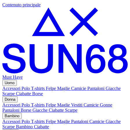
Contenuto principale
Must Have
Uomo
Accessori
Polo
T-shirts
Felpe
Maglie
Camicie
Pantaloni
Giacche
Scarpe
Ciabatte
Borse
Donna
Accessori
Polo
T-shirts
Felpe
Maglie
Vestiti
Camicie
Gonne
Pantaloni
Borse
Giacche
Ciabatte
Scarpe
Bambino
Accessori
Polo
T-shirts
Felpe
Maglie
Pantaloni
Camicie
Giacche
Scarpe Bambino
Ciabatte