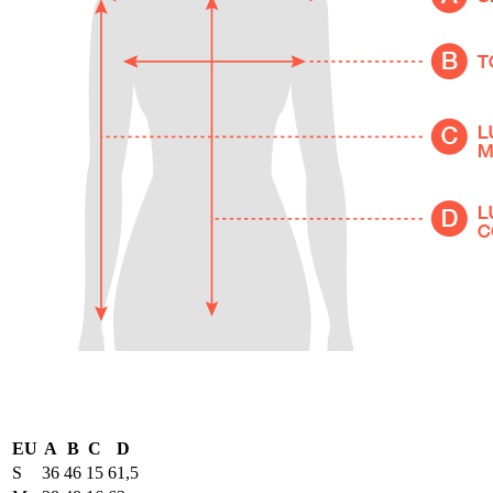
EU
A
B
C
D
S
36
46
15
61,5