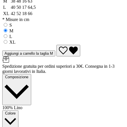
M
38
48
16
63
L
40
50
17
64,5
XL
42
52
18
66
* Misure in cm
S
M
L
XL
Aggiungi a carrello la taglia M
Spedizione gratuita per ordini superiori a 30€. Consegna in 1-3
giorni lavorativi in Italia.
Composizione
100% Lino
Colore