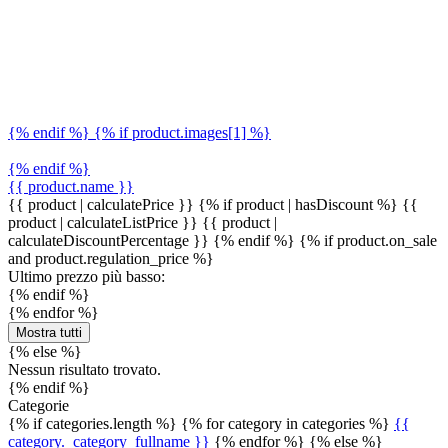
{% endif %} {% if product.images[1] %}
{% endif %}
{{ product.name }}
{{ product | calculatePrice }} {% if product | hasDiscount %}
{{
product | calculateListPrice }}
{{ product |
calculateDiscountPercentage }}
{% endif %}
{% if product.on_sale
and product.regulation_price %}
Ultimo prezzo più basso:
{% endif %}
{% endfor %}
Mostra tutti
{% else %}
Nessun risultato trovato.
{% endif %}
Categorie
{% if categories.length %} {% for category in categories %}
{{
category._category_fullname }}
{% endfor %} {% else %}