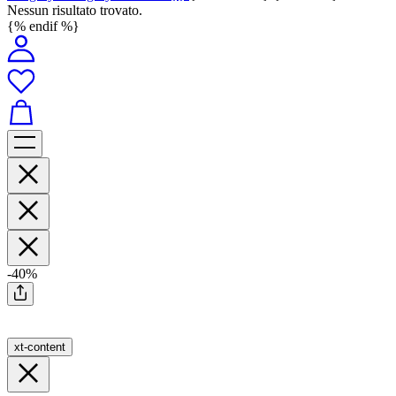
Nessun risultato trovato.
{% endif %}
-40%
xt-content