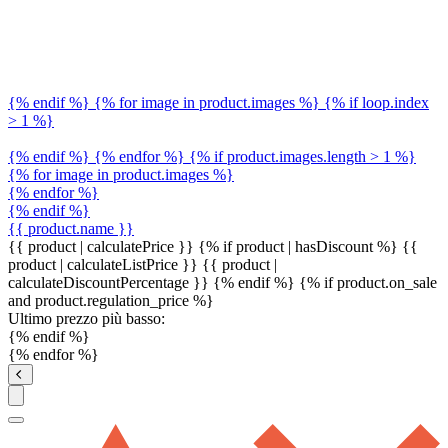
{% endif %} {% for image in product.images %} {% if loop.index
> 1 %}
{% endif %} {% endfor %} {% if product.images.length > 1 %}
{% for image in product.images %}
{% endfor %}
{% endif %}
{{ product.name }}
{{ product | calculatePrice }} {% if product | hasDiscount %}
{{
product | calculateListPrice }}
{{ product |
calculateDiscountPercentage }}
{% endif %}
{% if product.on_sale
and product.regulation_price %}
Ultimo prezzo più basso:
{% endif %}
{% endfor %}