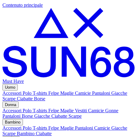
Contenuto principale
Must Have
Uomo
Accessori
Polo
T-shirts
Felpe
Maglie
Camicie
Pantaloni
Giacche
Scarpe
Ciabatte
Borse
Donna
Accessori
Polo
T-shirts
Felpe
Maglie
Vestiti
Camicie
Gonne
Pantaloni
Borse
Giacche
Ciabatte
Scarpe
Bambino
Accessori
Polo
T-shirts
Felpe
Maglie
Pantaloni
Camicie
Giacche
Scarpe Bambino
Ciabatte