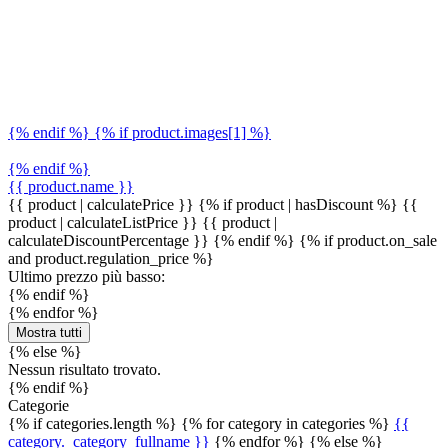
{% endif %} {% if product.images[1] %}
{% endif %}
{{ product.name }}
{{ product | calculatePrice }} {% if product | hasDiscount %}
{{
product | calculateListPrice }}
{{ product |
calculateDiscountPercentage }}
{% endif %}
{% if product.on_sale
and product.regulation_price %}
Ultimo prezzo più basso:
{% endif %}
{% endfor %}
Mostra tutti
{% else %}
Nessun risultato trovato.
{% endif %}
Categorie
{% if categories.length %} {% for category in categories %}
{{
category._category_fullname }}
{% endfor %} {% else %}