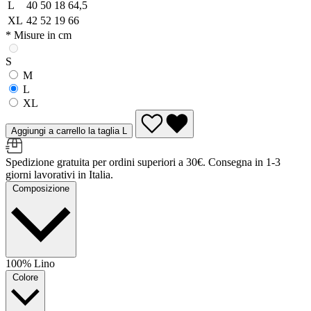
L
40
50
18
64,5
XL
42
52
19
66
* Misure in cm
S
M
L
XL
Aggiungi a carrello la taglia L
Spedizione gratuita per ordini superiori a 30€. Consegna in 1-3
giorni lavorativi in Italia.
Composizione
100% Lino
Colore