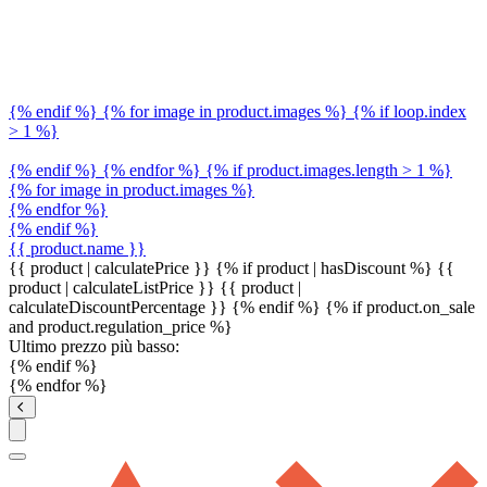
{% endif %} {% for image in product.images %} {% if loop.index
> 1 %}
{% endif %} {% endfor %} {% if product.images.length > 1 %}
{% for image in product.images %}
{% endfor %}
{% endif %}
{{ product.name }}
{{ product | calculatePrice }} {% if product | hasDiscount %}
{{
product | calculateListPrice }}
{{ product |
calculateDiscountPercentage }}
{% endif %}
{% if product.on_sale
and product.regulation_price %}
Ultimo prezzo più basso:
{% endif %}
{% endfor %}