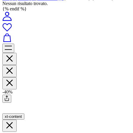
Nessun risultato trovato.
{% endif %}
-40%
xt-content