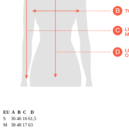
EU
A
B
C
D
S
36
46
16
61,5
M
38
48
17
63