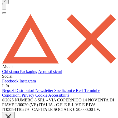
About
Chi siamo
Packaging
Acquisti sicuri
Social
Facebook
Instagram
Info
Negozi
Distributori
Newsletter
Spedizioni e Resi
Termini e
Condizioni
Privacy
Cookie
Accessibilità
©2025 NUMERO 8 SRL - VIA COPERNICO 14 NOVENTA DI
PIAVE I-30020 (VE) ITALIA - C.F. E R.I. VE E P.IVA
IT03591110279 - CAPITALE SOCIALE € 50.000,00 I.V.