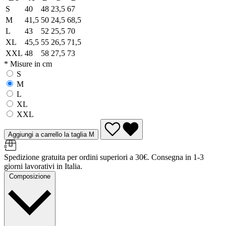
S
40
48
23,5
67
M
41,5
50
24,5
68,5
L
43
52
25,5
70
XL
45,5
55
26,5
71,5
XXL
48
58
27,5
73
* Misure in cm
S
M
L
XL
XXL
Aggiungi a carrello la taglia M
Spedizione gratuita per ordini superiori a 30€. Consegna in 1-3
giorni lavorativi in Italia.
Composizione