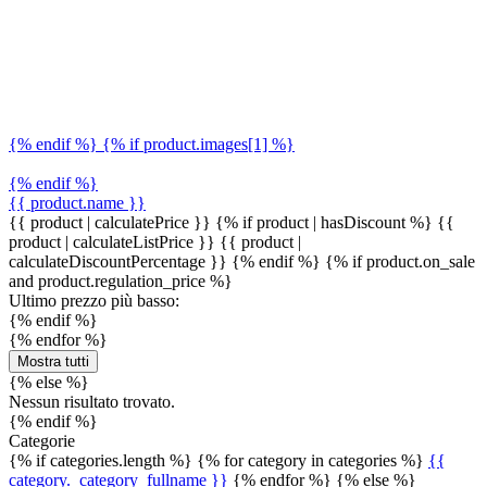
{% endif %} {% if product.images[1] %}
{% endif %}
{{ product.name }}
{{ product | calculatePrice }} {% if product | hasDiscount %}
{{
product | calculateListPrice }}
{{ product |
calculateDiscountPercentage }}
{% endif %}
{% if product.on_sale
and product.regulation_price %}
Ultimo prezzo più basso:
{% endif %}
{% endfor %}
Mostra tutti
{% else %}
Nessun risultato trovato.
{% endif %}
Categorie
{% if categories.length %} {% for category in categories %}
{{
category._category_fullname }}
{% endfor %} {% else %}