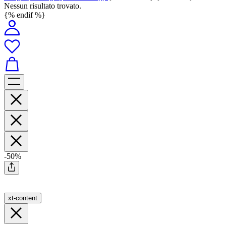
Nessun risultato trovato.
{% endif %}
-50%
xt-content