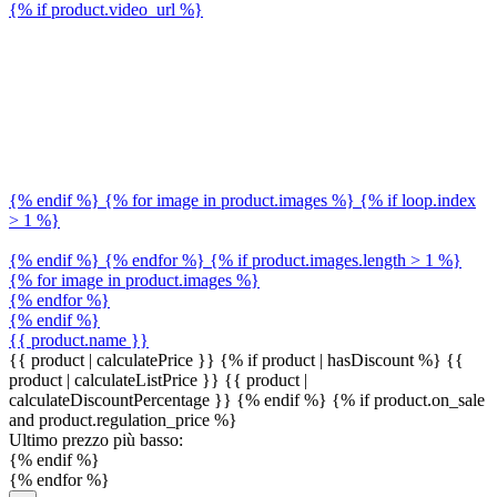
{% if product.video_url %}
{% endif %} {% for image in product.images %} {% if loop.index
> 1 %}
{% endif %} {% endfor %} {% if product.images.length > 1 %}
{% for image in product.images %}
{% endfor %}
{% endif %}
{{ product.name }}
{{ product | calculatePrice }} {% if product | hasDiscount %}
{{
product | calculateListPrice }}
{{ product |
calculateDiscountPercentage }}
{% endif %}
{% if product.on_sale
and product.regulation_price %}
Ultimo prezzo più basso:
{% endif %}
{% endfor %}