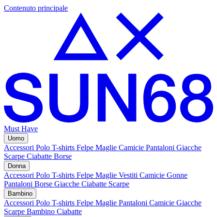
Contenuto principale
Must Have
Uomo
Accessori
Polo
T-shirts
Felpe
Maglie
Camicie
Pantaloni
Giacche
Scarpe
Ciabatte
Borse
Donna
Accessori
Polo
T-shirts
Felpe
Maglie
Vestiti
Camicie
Gonne
Pantaloni
Borse
Giacche
Ciabatte
Scarpe
Bambino
Accessori
Polo
T-shirts
Felpe
Maglie
Pantaloni
Camicie
Giacche
Scarpe Bambino
Ciabatte