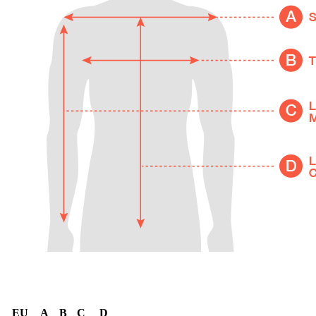
EU
A
B
C
D