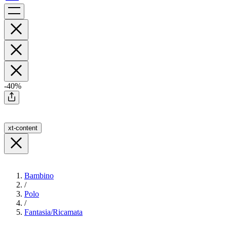
-40%
xt-content
Bambino
/
Polo
/
Fantasia/Ricamata