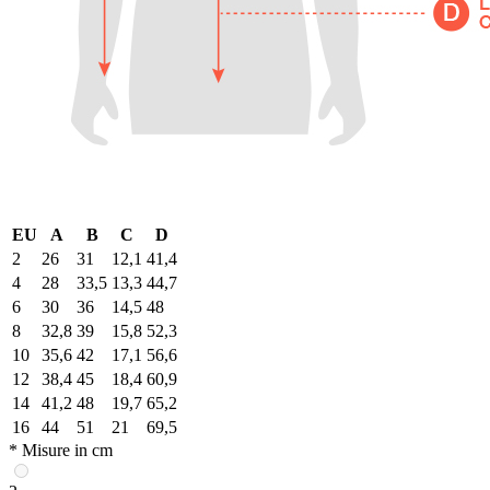
EU
A
B
C
D
2
26
31
12,1
41,4
4
28
33,5
13,3
44,7
6
30
36
14,5
48
8
32,8
39
15,8
52,3
10
35,6
42
17,1
56,6
12
38,4
45
18,4
60,9
14
41,2
48
19,7
65,2
16
44
51
21
69,5
* Misure in cm