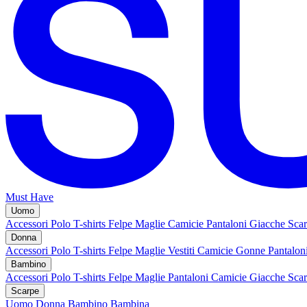
Must Have
Uomo
Accessori
Polo
T-shirts
Felpe
Maglie
Camicie
Pantaloni
Giacche
Sca
Donna
Accessori
Polo
T-shirts
Felpe
Maglie
Vestiti
Camicie
Gonne
Pantalon
Bambino
Accessori
Polo
T-shirts
Felpe
Maglie
Pantaloni
Camicie
Giacche
Sca
Scarpe
Uomo
Donna
Bambino
Bambina