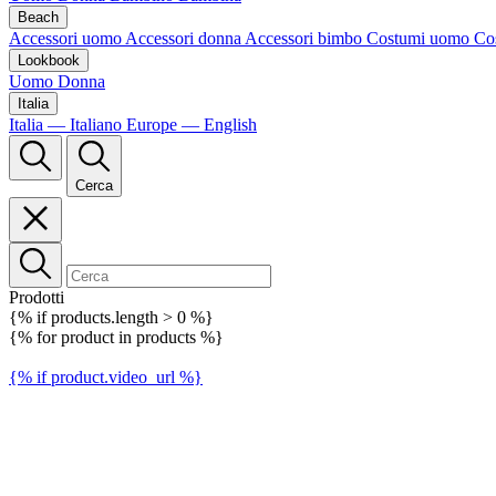
Beach
Accessori uomo
Accessori donna
Accessori bimbo
Costumi uomo
Co
Lookbook
Uomo
Donna
Italia
Italia — Italiano
Europe — English
Cerca
Prodotti
{% if products.length > 0 %}
{% for product in products %}
{% if product.video_url %}