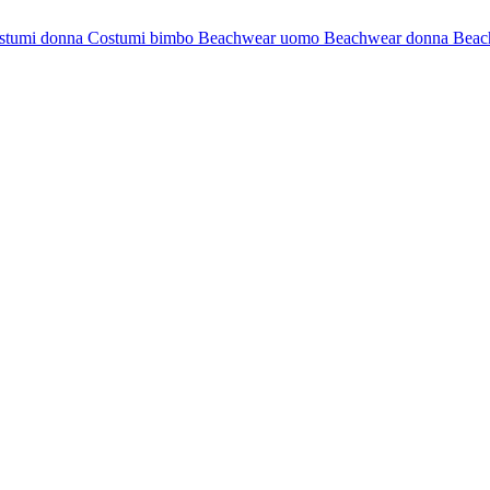
stumi donna
Costumi bimbo
Beachwear uomo
Beachwear donna
Beac