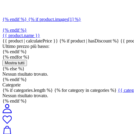
{% endif %} {% if product.images[1] %}
{% endif %}
{{ product.name }}
{{ product | calculatePrice }} {% if product | hasDiscount %}
{{ prod
Ultimo prezzo più basso:
{% endif %}
{% endfor %}
Mostra tutti
{% else %}
Nessun risultato trovato.
{% endif %}
Categorie
{% if categories.length %} {% for category in categories %}
{{ cate
Nessun risultato trovato.
{% endif %}