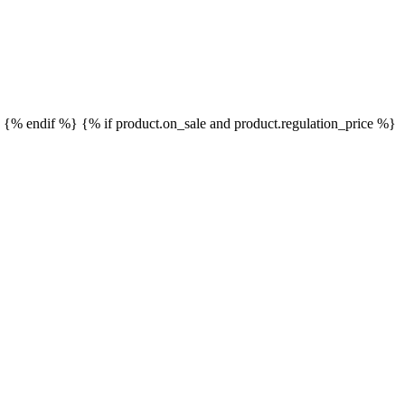
}
{% endif %}
{% if product.on_sale and product.regulation_price %}