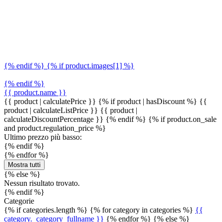
{% endif %} {% if product.images[1] %}
{% endif %}
{{ product.name }}
{{ product | calculatePrice }} {% if product | hasDiscount %}
{{
product | calculateListPrice }}
{{ product |
calculateDiscountPercentage }}
{% endif %}
{% if product.on_sale
and product.regulation_price %}
Ultimo prezzo più basso:
{% endif %}
{% endfor %}
Mostra tutti
{% else %}
Nessun risultato trovato.
{% endif %}
Categorie
{% if categories.length %} {% for category in categories %}
{{
category._category_fullname }}
{% endfor %} {% else %}