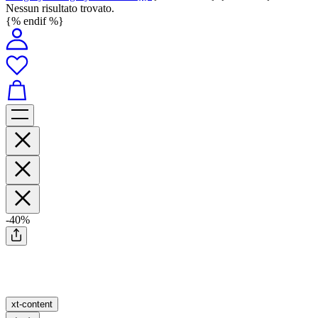
Nessun risultato trovato.
{% endif %}
-40%
xt-content