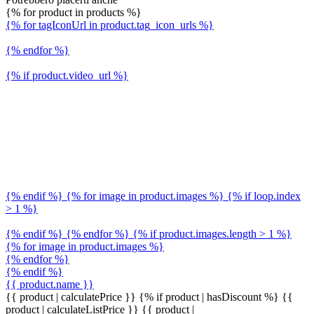
{% for product in products %}
{% for tagIconUrl in product.tag_icon_urls %}
{% endfor %}
{% if product.video_url %}
{% endif %} {% for image in product.images %} {% if loop.index
> 1 %}
{% endif %} {% endfor %} {% if product.images.length > 1 %}
{% for image in product.images %}
{% endfor %}
{% endif %}
{{ product.name }}
{{ product | calculatePrice }} {% if product | hasDiscount %}
{{
product | calculateListPrice }}
{{ product |