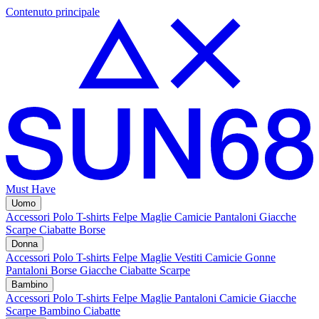
Contenuto principale
Must Have
Uomo
Accessori
Polo
T-shirts
Felpe
Maglie
Camicie
Pantaloni
Giacche
Scarpe
Ciabatte
Borse
Donna
Accessori
Polo
T-shirts
Felpe
Maglie
Vestiti
Camicie
Gonne
Pantaloni
Borse
Giacche
Ciabatte
Scarpe
Bambino
Accessori
Polo
T-shirts
Felpe
Maglie
Pantaloni
Camicie
Giacche
Scarpe Bambino
Ciabatte