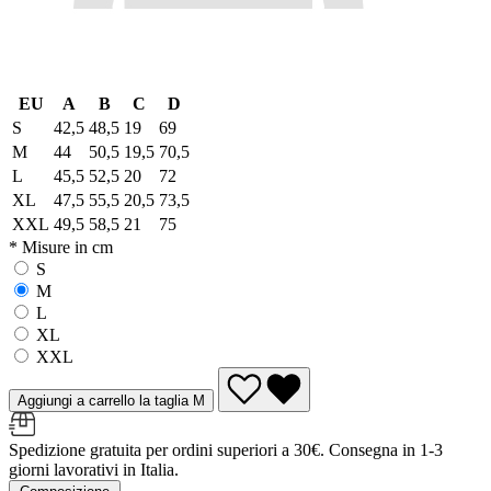
EU
A
B
C
D
S
42,5
48,5
19
69
M
44
50,5
19,5
70,5
L
45,5
52,5
20
72
XL
47,5
55,5
20,5
73,5
XXL
49,5
58,5
21
75
* Misure in cm
S
M
L
XL
XXL
Aggiungi a carrello la taglia M
Spedizione gratuita per ordini superiori a 30€. Consegna in 1-3
giorni lavorativi in Italia.