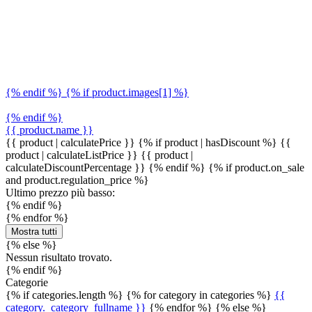
{% endif %} {% if product.images[1] %}
{% endif %}
{{ product.name }}
{{ product | calculatePrice }} {% if product | hasDiscount %}
{{
product | calculateListPrice }}
{{ product |
calculateDiscountPercentage }}
{% endif %}
{% if product.on_sale
and product.regulation_price %}
Ultimo prezzo più basso:
{% endif %}
{% endfor %}
Mostra tutti
{% else %}
Nessun risultato trovato.
{% endif %}
Categorie
{% if categories.length %} {% for category in categories %}
{{
category._category_fullname }}
{% endfor %} {% else %}