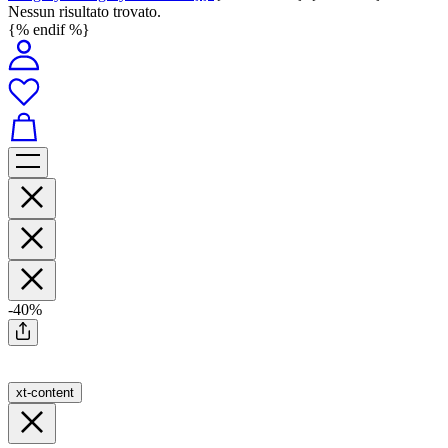
Nessun risultato trovato.
{% endif %}
-40%
xt-content