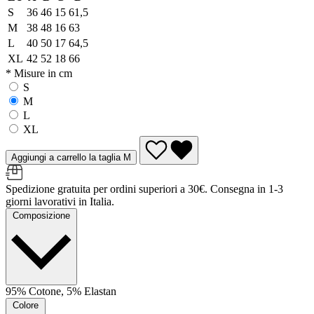
S
36
46
15
61,5
M
38
48
16
63
L
40
50
17
64,5
XL
42
52
18
66
* Misure in cm
S
M
L
XL
Aggiungi a carrello la taglia M
Spedizione gratuita per ordini superiori a 30€. Consegna in 1-3
giorni lavorativi in Italia.
Composizione
95% Cotone, 5% Elastan
Colore