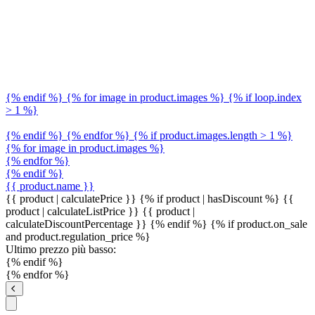
{% endif %} {% for image in product.images %} {% if loop.index
> 1 %}
{% endif %} {% endfor %} {% if product.images.length > 1 %}
{% for image in product.images %}
{% endfor %}
{% endif %}
{{ product.name }}
{{ product | calculatePrice }} {% if product | hasDiscount %}
{{
product | calculateListPrice }}
{{ product |
calculateDiscountPercentage }}
{% endif %}
{% if product.on_sale
and product.regulation_price %}
Ultimo prezzo più basso:
{% endif %}
{% endfor %}