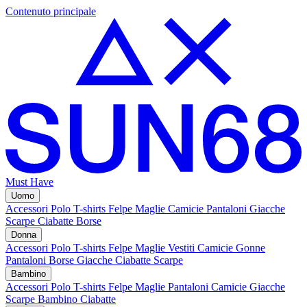
Contenuto principale
Must Have
Uomo
Accessori
Polo
T-shirts
Felpe
Maglie
Camicie
Pantaloni
Giacche
Scarpe
Ciabatte
Borse
Donna
Accessori
Polo
T-shirts
Felpe
Maglie
Vestiti
Camicie
Gonne
Pantaloni
Borse
Giacche
Ciabatte
Scarpe
Bambino
Accessori
Polo
T-shirts
Felpe
Maglie
Pantaloni
Camicie
Giacche
Scarpe Bambino
Ciabatte