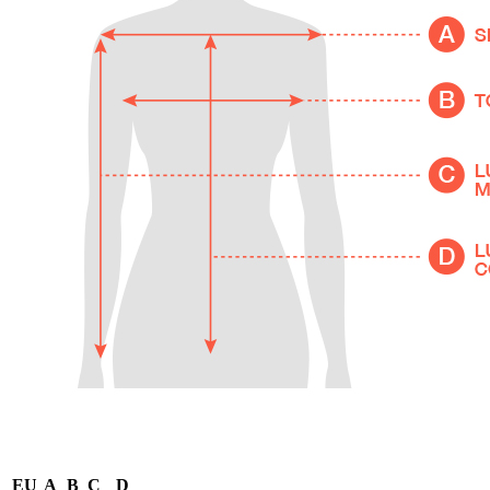
EU
A
B
C
D