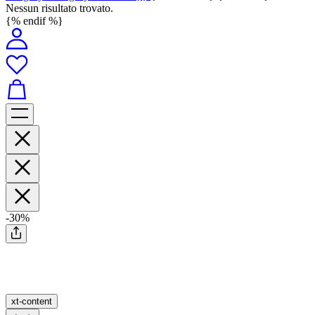
Nessun risultato trovato.
{% endif %}
-30%
xt-content