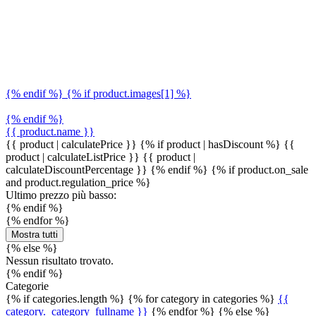
{% endif %} {% if product.images[1] %}
{% endif %}
{{ product.name }}
{{ product | calculatePrice }} {% if product | hasDiscount %}
{{
product | calculateListPrice }}
{{ product |
calculateDiscountPercentage }}
{% endif %}
{% if product.on_sale
and product.regulation_price %}
Ultimo prezzo più basso:
{% endif %}
{% endfor %}
Mostra tutti
{% else %}
Nessun risultato trovato.
{% endif %}
Categorie
{% if categories.length %} {% for category in categories %}
{{
category._category_fullname }}
{% endfor %} {% else %}