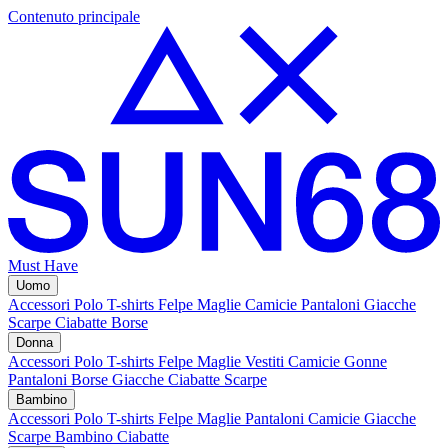
Contenuto principale
Must Have
Uomo
Accessori
Polo
T-shirts
Felpe
Maglie
Camicie
Pantaloni
Giacche
Scarpe
Ciabatte
Borse
Donna
Accessori
Polo
T-shirts
Felpe
Maglie
Vestiti
Camicie
Gonne
Pantaloni
Borse
Giacche
Ciabatte
Scarpe
Bambino
Accessori
Polo
T-shirts
Felpe
Maglie
Pantaloni
Camicie
Giacche
Scarpe Bambino
Ciabatte