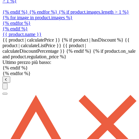
> 1 %}
{% endif %} {% endfor %} {% if product.images.length > 1 %}
{% for image in product.images %}
{% endfor %}
{% endif %}
{{ product.name }}
{{ product | calculatePrice }} {% if product | hasDiscount %}
{{
product | calculateListPrice }}
{{ product |
calculateDiscountPercentage }}
{% endif %}
{% if product.on_sale
and product.regulation_price %}
Ultimo prezzo più basso:
{% endif %}
{% endfor %}