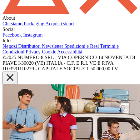
About
Chi siamo
Packaging
Acquisti sicuri
Social
Facebook
Instagram
Info
Negozi
Distributori
Newsletter
Spedizioni e Resi
Termini e
Condizioni
Privacy
Cookie
Accessibilità
©2025 NUMERO 8 SRL - VIA COPERNICO 14 NOVENTA DI
PIAVE I-30020 (VE) ITALIA - C.F. E R.I. VE E P.IVA
IT03591110279 - CAPITALE SOCIALE € 50.000,00 I.V.