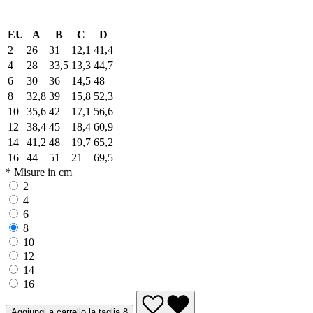
EU
A
B
C
D
2
26
31
12,1
41,4
4
28
33,5
13,3
44,7
6
30
36
14,5
48
8
32,8
39
15,8
52,3
10
35,6
42
17,1
56,6
12
38,4
45
18,4
60,9
14
41,2
48
19,7
65,2
16
44
51
21
69,5
* Misure in cm
2
4
6
8
10
12
14
16
Aggiungi a carrello la taglia 8