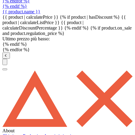
{% endfor %}
{% endif %}
{{ product.name }}
{{ product | calculatePrice }} {% if product | hasDiscount %}
{{
product | calculateListPrice }}
{{ product |
calculateDiscountPercentage }}
{% endif %}
{% if product.on_sale
and product.regulation_price %}
Ultimo prezzo più basso:
{% endif %}
{% endfor %}
About