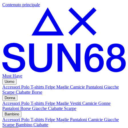
Contenuto principale
Must Have
Uomo
Accessori
Polo
T-shirts
Felpe
Maglie
Camicie
Pantaloni
Giacche
Scarpe
Ciabatte
Borse
Donna
Accessori
Polo
T-shirts
Felpe
Maglie
Vestiti
Camicie
Gonne
Pantaloni
Borse
Giacche
Ciabatte
Scarpe
Bambino
Accessori
Polo
T-shirts
Felpe
Maglie
Pantaloni
Camicie
Giacche
Scarpe Bambino
Ciabatte