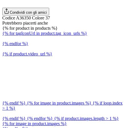
Condividi con gli amici
Codice A36350 Colore 37
Potrebbero piacerti anche
{% for product in products %}
{% for tagIconUrl in product.tag_icon_urls %}
{% endfor %}
{% if product.video_url %}
{% endif %} {% for image in product.images %} {% if loop.index
> 1 %}
{% endif %} {% endfor %} {% if product.images.length > 1 %}
{% for image in product.images %}