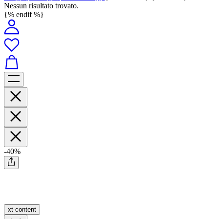
Nessun risultato trovato.
{% endif %}
-40%
xt-content