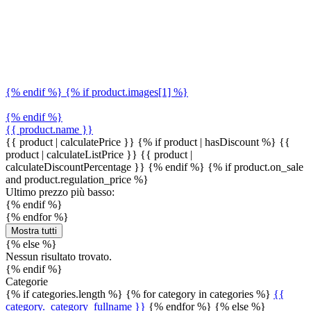
{% endif %} {% if product.images[1] %}
{% endif %}
{{ product.name }}
{{ product | calculatePrice }} {% if product | hasDiscount %}
{{
product | calculateListPrice }}
{{ product |
calculateDiscountPercentage }}
{% endif %}
{% if product.on_sale
and product.regulation_price %}
Ultimo prezzo più basso:
{% endif %}
{% endfor %}
Mostra tutti
{% else %}
Nessun risultato trovato.
{% endif %}
Categorie
{% if categories.length %} {% for category in categories %}
{{
category._category_fullname }}
{% endfor %} {% else %}