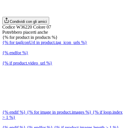
Condividi con gli amici
Codice W36220 Colore 07
Potrebbero piacerti anche
{% for product in products %}
{% for tagIconUrl in product.tag_icon_urls %}
{% endfor %}
{% if product.video_url %}
{% endif %} {% for image in product.images %} {% if loop.index
> 1 %}
{% endif %} {% endfor %} {% if product.images.length > 1 %}