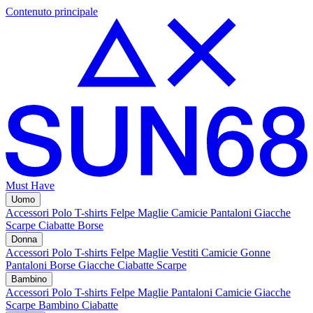
Contenuto principale
Must Have
Uomo
Accessori
Polo
T-shirts
Felpe
Maglie
Camicie
Pantaloni
Giacche
Scarpe
Ciabatte
Borse
Donna
Accessori
Polo
T-shirts
Felpe
Maglie
Vestiti
Camicie
Gonne
Pantaloni
Borse
Giacche
Ciabatte
Scarpe
Bambino
Accessori
Polo
T-shirts
Felpe
Maglie
Pantaloni
Camicie
Giacche
Scarpe Bambino
Ciabatte