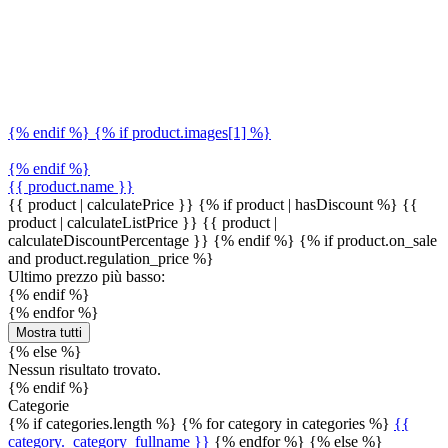
{% endif %} {% if product.images[1] %}
{% endif %}
{{ product.name }}
{{ product | calculatePrice }} {% if product | hasDiscount %}
{{
product | calculateListPrice }}
{{ product |
calculateDiscountPercentage }}
{% endif %}
{% if product.on_sale
and product.regulation_price %}
Ultimo prezzo più basso:
{% endif %}
{% endfor %}
Mostra tutti
{% else %}
Nessun risultato trovato.
{% endif %}
Categorie
{% if categories.length %} {% for category in categories %}
{{
category._category_fullname }}
{% endfor %} {% else %}