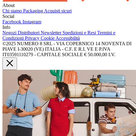
About
Chi siamo
Packaging
Acquisti sicuri
Social
Facebook
Instagram
Info
Negozi
Distributori
Newsletter
Spedizioni e Resi
Termini e
Condizioni
Privacy
Cookie
Accessibilità
©2025 NUMERO 8 SRL - VIA COPERNICO 14 NOVENTA DI
PIAVE I-30020 (VE) ITALIA - C.F. E R.I. VE E P.IVA
IT03591110279 - CAPITALE SOCIALE € 50.000,00 I.V.