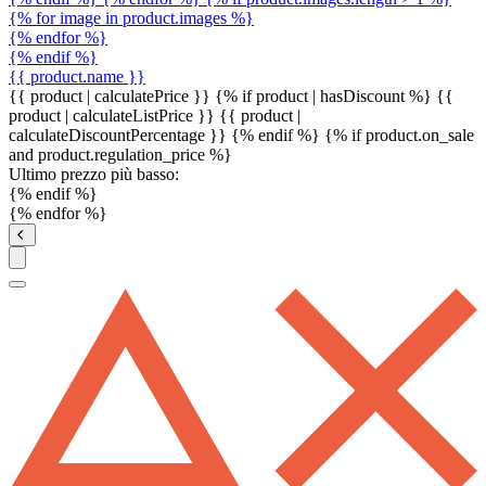
{% for image in product.images %}
{% endfor %}
{% endif %}
{{ product.name }}
{{ product | calculatePrice }} {% if product | hasDiscount %}
{{
product | calculateListPrice }}
{{ product |
calculateDiscountPercentage }}
{% endif %}
{% if product.on_sale
and product.regulation_price %}
Ultimo prezzo più basso:
{% endif %}
{% endfor %}