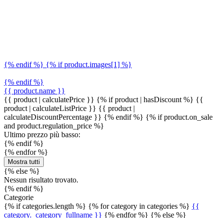
{% endif %} {% if product.images[1] %}
{% endif %}
{{ product.name }}
{{ product | calculatePrice }} {% if product | hasDiscount %}
{{
product | calculateListPrice }}
{{ product |
calculateDiscountPercentage }}
{% endif %}
{% if product.on_sale
and product.regulation_price %}
Ultimo prezzo più basso:
{% endif %}
{% endfor %}
Mostra tutti
{% else %}
Nessun risultato trovato.
{% endif %}
Categorie
{% if categories.length %} {% for category in categories %}
{{
category._category_fullname }}
{% endfor %} {% else %}