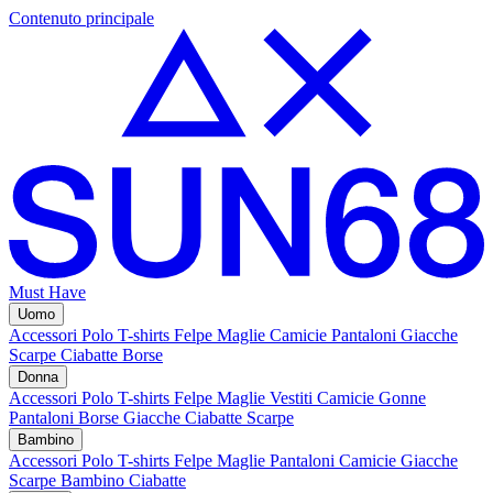
Contenuto principale
Must Have
Uomo
Accessori
Polo
T-shirts
Felpe
Maglie
Camicie
Pantaloni
Giacche
Scarpe
Ciabatte
Borse
Donna
Accessori
Polo
T-shirts
Felpe
Maglie
Vestiti
Camicie
Gonne
Pantaloni
Borse
Giacche
Ciabatte
Scarpe
Bambino
Accessori
Polo
T-shirts
Felpe
Maglie
Pantaloni
Camicie
Giacche
Scarpe Bambino
Ciabatte