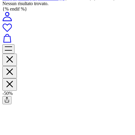
Nessun risultato trovato.
{% endif %}
-50%