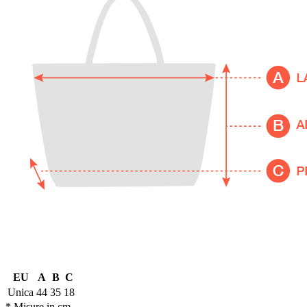
EU
A
B
C
Unica
44
35
18
* Misure in cm