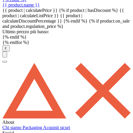
{{ product.name }}
{{ product | calculatePrice }} {% if product | hasDiscount %}
{{
product | calculateListPrice }}
{{ product |
calculateDiscountPercentage }}
{% endif %}
{% if product.on_sale
and product.regulation_price %}
Ultimo prezzo più basso:
{% endif %}
{% endfor %}
About
Chi siamo
Packaging
Acquisti sicuri
Social