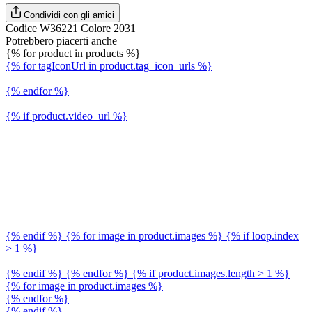
Condividi con gli amici
Codice W36221 Colore 2031
Potrebbero piacerti anche
{% for product in products %}
{% for tagIconUrl in product.tag_icon_urls %}
{% endfor %}
{% if product.video_url %}
{% endif %} {% for image in product.images %} {% if loop.index
> 1 %}
{% endif %} {% endfor %} {% if product.images.length > 1 %}
{% for image in product.images %}
{% endfor %}
{% endif %}