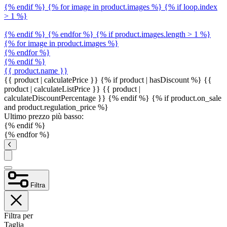
{% endif %} {% for image in product.images %} {% if loop.index
> 1 %}
{% endif %} {% endfor %} {% if product.images.length > 1 %}
{% for image in product.images %}
{% endfor %}
{% endif %}
{{ product.name }}
{{ product | calculatePrice }} {% if product | hasDiscount %}
{{
product | calculateListPrice }}
{{ product |
calculateDiscountPercentage }}
{% endif %}
{% if product.on_sale
and product.regulation_price %}
Ultimo prezzo più basso:
{% endif %}
{% endfor %}
Filtra
Filtra per
Taglia