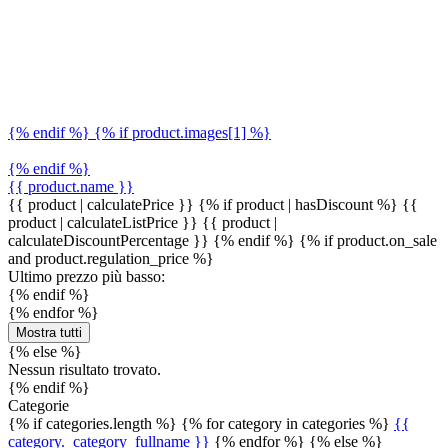
{% endif %} {% if product.images[1] %}
{% endif %}
{{ product.name }}
{{ product | calculatePrice }} {% if product | hasDiscount %}
{{
product | calculateListPrice }}
{{ product |
calculateDiscountPercentage }}
{% endif %}
{% if product.on_sale
and product.regulation_price %}
Ultimo prezzo più basso:
{% endif %}
{% endfor %}
Mostra tutti
{% else %}
Nessun risultato trovato.
{% endif %}
Categorie
{% if categories.length %} {% for category in categories %}
{{
category._category_fullname }}
{% endfor %} {% else %}