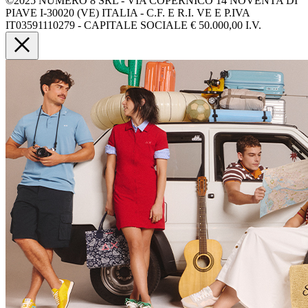
©2025 NUMERO 8 SRL - VIA COPERNICO 14 NOVENTA DI
PIAVE I-30020 (VE) ITALIA - C.F. E R.I. VE E P.IVA
IT03591110279 - CAPITALE SOCIALE € 50.000,00 I.V.