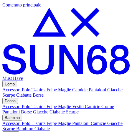
Contenuto principale
Must Have
Uomo
Accessori
Polo
T-shirts
Felpe
Maglie
Camicie
Pantaloni
Giacche
Scarpe
Ciabatte
Borse
Donna
Accessori
Polo
T-shirts
Felpe
Maglie
Vestiti
Camicie
Gonne
Pantaloni
Borse
Giacche
Ciabatte
Scarpe
Bambino
Accessori
Polo
T-shirts
Felpe
Maglie
Pantaloni
Camicie
Giacche
Scarpe Bambino
Ciabatte