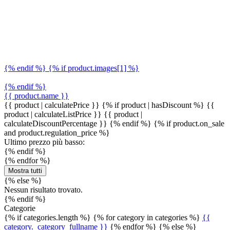
{% endif %} {% if product.images[1] %}
{% endif %}
{{ product.name }}
{{ product | calculatePrice }} {% if product | hasDiscount %}
{{
product | calculateListPrice }}
{{ product |
calculateDiscountPercentage }}
{% endif %}
{% if product.on_sale
and product.regulation_price %}
Ultimo prezzo più basso:
{% endif %}
{% endfor %}
Mostra tutti
{% else %}
Nessun risultato trovato.
{% endif %}
Categorie
{% if categories.length %} {% for category in categories %}
{{
category._category_fullname }}
{% endfor %} {% else %}