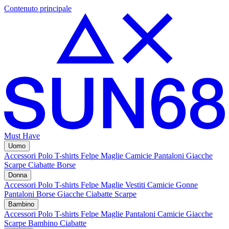
Contenuto principale
Must Have
Uomo
Accessori
Polo
T-shirts
Felpe
Maglie
Camicie
Pantaloni
Giacche
Scarpe
Ciabatte
Borse
Donna
Accessori
Polo
T-shirts
Felpe
Maglie
Vestiti
Camicie
Gonne
Pantaloni
Borse
Giacche
Ciabatte
Scarpe
Bambino
Accessori
Polo
T-shirts
Felpe
Maglie
Pantaloni
Camicie
Giacche
Scarpe Bambino
Ciabatte