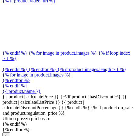
{% if product.video_url %}
{% endif %} {% for image in product.images %} {% if loop.index
> 1 %}
{% endif %} {% endfor %} {% if product.images.length > 1 %}
{% for image in product.images %}
{% endfor %}
{% endif %}
{{ product.name }}
{{ product | calculatePrice }} {% if product | hasDiscount %}
{{
product | calculateListPrice }}
{{ product |
calculateDiscountPercentage }}
{% endif %}
{% if product.on_sale
and product.regulation_price %}
Ultimo prezzo più basso:
{% endif %}
{% endfor %}