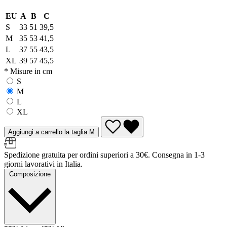
EU
A
B
C
S
33
51
39,5
M
35
53
41,5
L
37
55
43,5
XL
39
57
45,5
* Misure in cm
S
M
L
XL
Aggiungi a carrello la taglia M
Spedizione gratuita per ordini superiori a 30€. Consegna in 1-3
giorni lavorativi in Italia.
Composizione