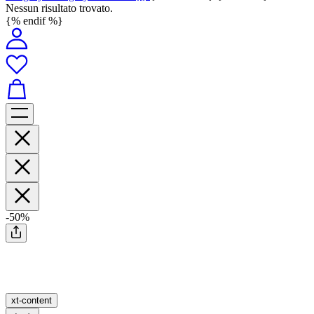
Nessun risultato trovato.
{% endif %}
-50%
xt-content