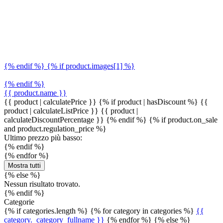
{% endif %} {% if product.images[1] %}
{% endif %}
{{ product.name }}
{{ product | calculatePrice }} {% if product | hasDiscount %}
{{
product | calculateListPrice }}
{{ product |
calculateDiscountPercentage }}
{% endif %}
{% if product.on_sale
and product.regulation_price %}
Ultimo prezzo più basso:
{% endif %}
{% endfor %}
Mostra tutti
{% else %}
Nessun risultato trovato.
{% endif %}
Categorie
{% if categories.length %} {% for category in categories %}
{{
category._category_fullname }}
{% endfor %} {% else %}