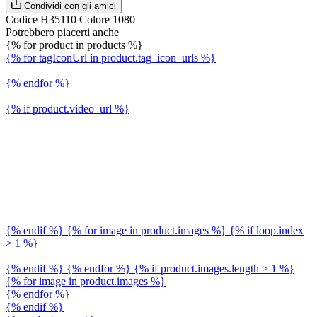
Condividi con gli amici
Codice H35110 Colore 1080
Potrebbero piacerti anche
{% for product in products %}
{% for tagIconUrl in product.tag_icon_urls %}
{% endfor %}
{% if product.video_url %}
{% endif %} {% for image in product.images %} {% if loop.index
> 1 %}
{% endif %} {% endfor %} {% if product.images.length > 1 %}
{% for image in product.images %}
{% endfor %}
{% endif %}