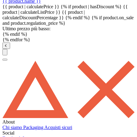
{{ product.name }}
{{ product | calculatePrice }} {% if product | hasDiscount %}
{{
product | calculateListPrice }}
{{ product |
calculateDiscountPercentage }}
{% endif %}
{% if product.on_sale
and product.regulation_price %}
Ultimo prezzo più basso:
{% endif %}
{% endfor %}
About
Chi siamo
Packaging
Acquisti sicuri
Social