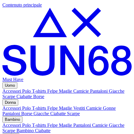
Contenuto principale
Must Have
Uomo
Accessori
Polo
T-shirts
Felpe
Maglie
Camicie
Pantaloni
Giacche
Scarpe
Ciabatte
Borse
Donna
Accessori
Polo
T-shirts
Felpe
Maglie
Vestiti
Camicie
Gonne
Pantaloni
Borse
Giacche
Ciabatte
Scarpe
Bambino
Accessori
Polo
T-shirts
Felpe
Maglie
Pantaloni
Camicie
Giacche
Scarpe Bambino
Ciabatte