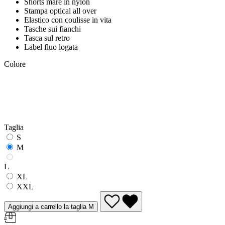
Shorts mare in nylon
Stampa optical all over
Elastico con coulisse in vita
Tasche sui fianchi
Tasca sul retro
Label fluo logata
Colore
Taglia
S
M
L
XL
XXL
Aggiungi a carrello la taglia M