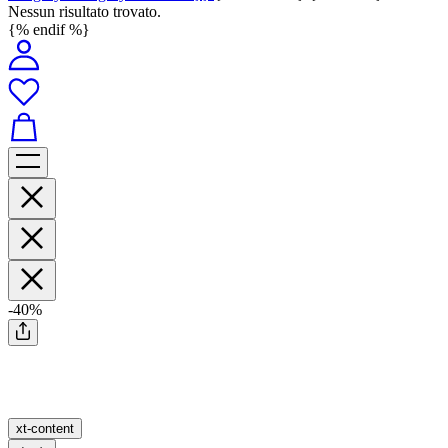
Nessun risultato trovato.
{% endif %}
-40%
xt-content