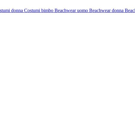
stumi donna
Costumi bimbo
Beachwear uomo
Beachwear donna
Beac