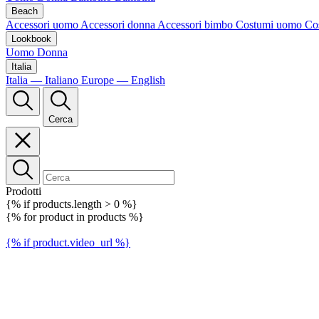
Beach
Accessori uomo
Accessori donna
Accessori bimbo
Costumi uomo
Co
Lookbook
Uomo
Donna
Italia
Italia — Italiano
Europe — English
Cerca
Prodotti
{% if products.length > 0 %}
{% for product in products %}
{% if product.video_url %}