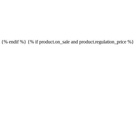
}
{% endif %}
{% if product.on_sale and product.regulation_price %}