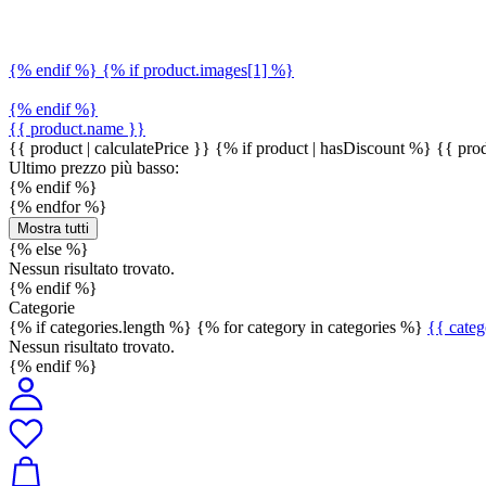
{% endif %} {% if product.images[1] %}
{% endif %}
{{ product.name }}
{{ product | calculatePrice }} {% if product | hasDiscount %}
{{ prod
Ultimo prezzo più basso:
{% endif %}
{% endfor %}
Mostra tutti
{% else %}
Nessun risultato trovato.
{% endif %}
Categorie
{% if categories.length %} {% for category in categories %}
{{ cate
Nessun risultato trovato.
{% endif %}