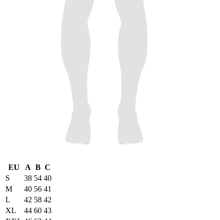
EU
A
B
C
S
38
54
40
M
40
56
41
L
42
58
42
XL
44
60
43