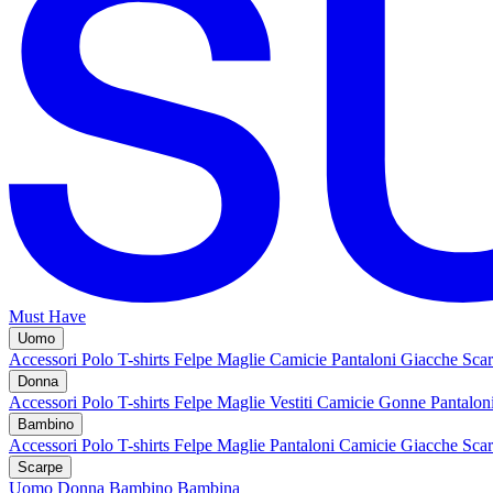
Must Have
Uomo
Accessori
Polo
T-shirts
Felpe
Maglie
Camicie
Pantaloni
Giacche
Sca
Donna
Accessori
Polo
T-shirts
Felpe
Maglie
Vestiti
Camicie
Gonne
Pantalon
Bambino
Accessori
Polo
T-shirts
Felpe
Maglie
Pantaloni
Camicie
Giacche
Sca
Scarpe
Uomo
Donna
Bambino
Bambina