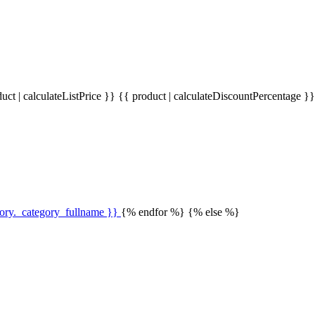
uct | calculateListPrice }}
{{ product | calculateDiscountPercentage }
gory._category_fullname }}
{% endfor %} {% else %}