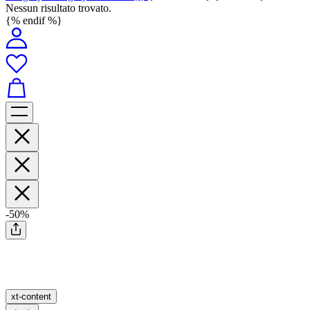
Nessun risultato trovato.
{% endif %}
-50%
xt-content