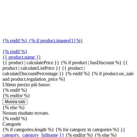
{% endif %} {% if product.images[1] %}
{% endif %}
{{ product.name }}
{{ product | calculatePrice }} {% if product | hasDiscount %}
{{
product | calculateListPrice }}
{{ product |
calculateDiscountPercentage }}
{% endif %}
{% if product.on_sale
and product.regulation_price %}
Ultimo prezzo più basso:
{% endif %}
{% endfor %}
Mostra tutti
{% else %}
Nessun risultato trovato.
{% endif %}
Categorie
{% if categories.length %} {% for category in categories %}
{{
category._category_fullname }}
{% endfor %} {% else %}