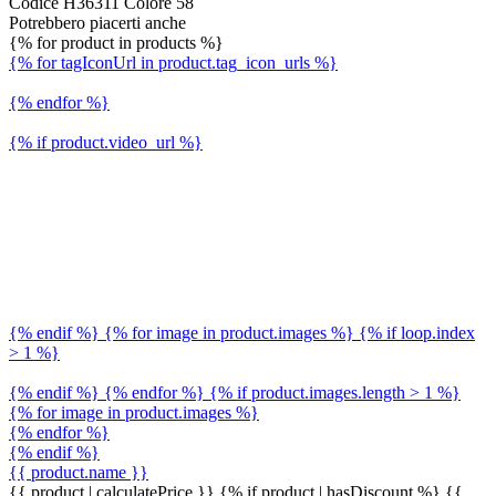
Codice H36311 Colore 58
Potrebbero piacerti anche
{% for product in products %}
{% for tagIconUrl in product.tag_icon_urls %}
{% endfor %}
{% if product.video_url %}
{% endif %} {% for image in product.images %} {% if loop.index
> 1 %}
{% endif %} {% endfor %} {% if product.images.length > 1 %}
{% for image in product.images %}
{% endfor %}
{% endif %}
{{ product.name }}
{{ product | calculatePrice }} {% if product | hasDiscount %}
{{