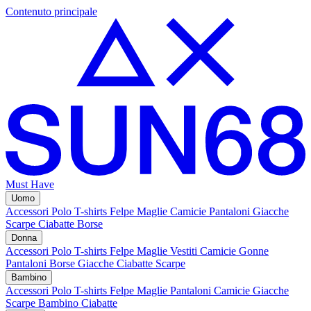
Contenuto principale
Must Have
Uomo
Accessori
Polo
T-shirts
Felpe
Maglie
Camicie
Pantaloni
Giacche
Scarpe
Ciabatte
Borse
Donna
Accessori
Polo
T-shirts
Felpe
Maglie
Vestiti
Camicie
Gonne
Pantaloni
Borse
Giacche
Ciabatte
Scarpe
Bambino
Accessori
Polo
T-shirts
Felpe
Maglie
Pantaloni
Camicie
Giacche
Scarpe Bambino
Ciabatte