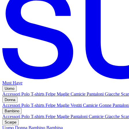
Must Have
Uomo
Accessori
Polo
T-shirts
Felpe
Maglie
Camicie
Pantaloni
Giacche
Sca
Donna
Accessori
Polo
T-shirts
Felpe
Maglie
Vestiti
Camicie
Gonne
Pantalon
Bambino
Accessori
Polo
T-shirts
Felpe
Maglie
Pantaloni
Camicie
Giacche
Sca
Scarpe
Uomo
Donna
Bambino
Bambina