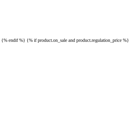
}
{% endif %}
{% if product.on_sale and product.regulation_price %}