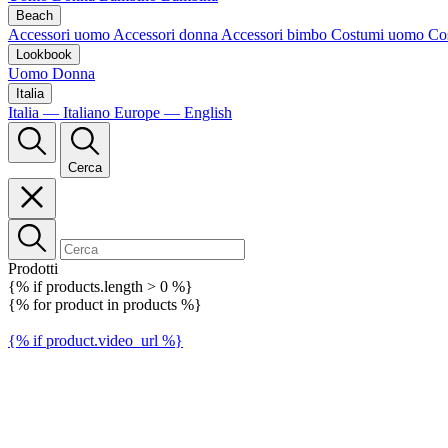
Beach
Accessori uomo
Accessori donna
Accessori bimbo
Costumi uomo
Co
Lookbook
Uomo
Donna
Italia
Italia — Italiano
Europe — English
Cerca
Prodotti
{% if products.length > 0 %}
{% for product in products %}
{% if product.video_url %}