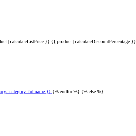
uct | calculateListPrice }}
{{ product | calculateDiscountPercentage }
gory._category_fullname }}
{% endfor %} {% else %}