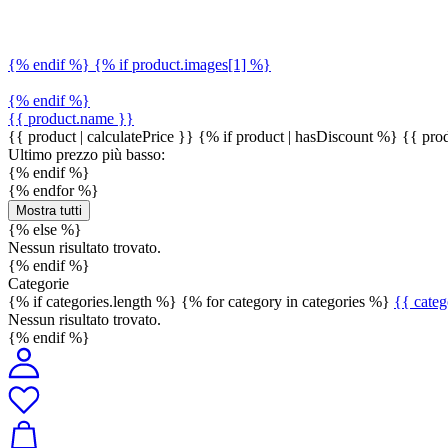
{% endif %} {% if product.images[1] %}
{% endif %}
{{ product.name }}
{{ product | calculatePrice }} {% if product | hasDiscount %}
{{ prod
Ultimo prezzo più basso:
{% endif %}
{% endfor %}
Mostra tutti
{% else %}
Nessun risultato trovato.
{% endif %}
Categorie
{% if categories.length %} {% for category in categories %}
{{ cate
Nessun risultato trovato.
{% endif %}