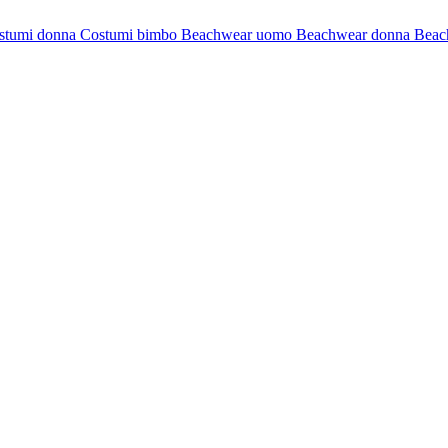
stumi donna
Costumi bimbo
Beachwear uomo
Beachwear donna
Beac