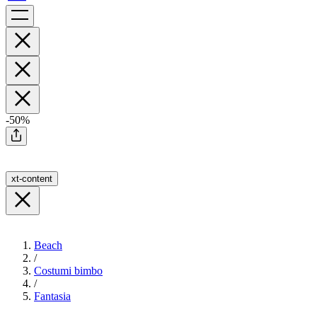
-50%
xt-content
Beach
/
Costumi bimbo
/
Fantasia