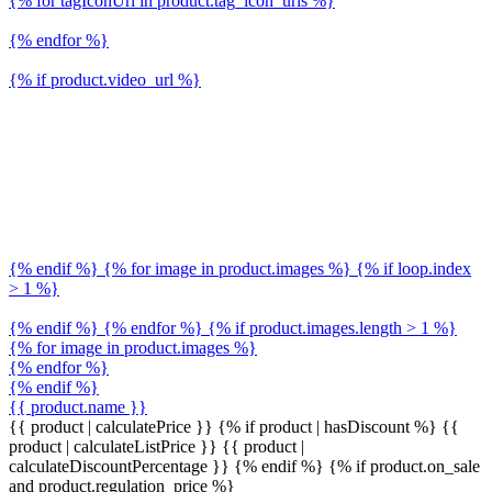
{% for tagIconUrl in product.tag_icon_urls %}
{% endfor %}
{% if product.video_url %}
{% endif %} {% for image in product.images %} {% if loop.index
> 1 %}
{% endif %} {% endfor %} {% if product.images.length > 1 %}
{% for image in product.images %}
{% endfor %}
{% endif %}
{{ product.name }}
{{ product | calculatePrice }} {% if product | hasDiscount %}
{{
product | calculateListPrice }}
{{ product |
calculateDiscountPercentage }}
{% endif %}
{% if product.on_sale
and product.regulation_price %}