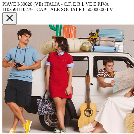
PIAVE I-30020 (VE) ITALIA - C.F. E R.I. VE E P.IVA
IT03591110279 - CAPITALE SOCIALE € 50.000,00 I.V.