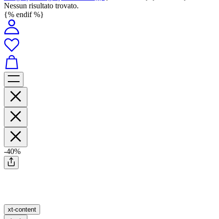
Nessun risultato trovato.
{% endif %}
-40%
xt-content