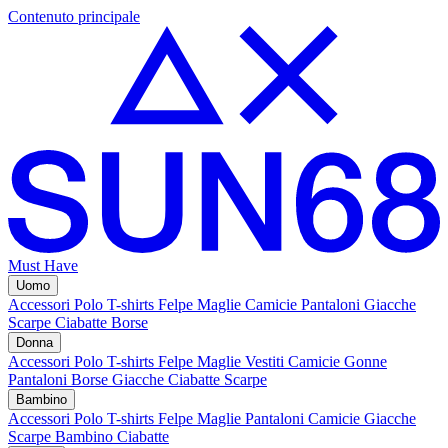
Contenuto principale
Must Have
Uomo
Accessori
Polo
T-shirts
Felpe
Maglie
Camicie
Pantaloni
Giacche
Scarpe
Ciabatte
Borse
Donna
Accessori
Polo
T-shirts
Felpe
Maglie
Vestiti
Camicie
Gonne
Pantaloni
Borse
Giacche
Ciabatte
Scarpe
Bambino
Accessori
Polo
T-shirts
Felpe
Maglie
Pantaloni
Camicie
Giacche
Scarpe Bambino
Ciabatte