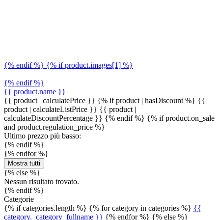
{% endif %} {% if product.images[1] %}
{% endif %}
{{ product.name }}
{{ product | calculatePrice }} {% if product | hasDiscount %}
{{
product | calculateListPrice }}
{{ product |
calculateDiscountPercentage }}
{% endif %}
{% if product.on_sale
and product.regulation_price %}
Ultimo prezzo più basso:
{% endif %}
{% endfor %}
Mostra tutti
{% else %}
Nessun risultato trovato.
{% endif %}
Categorie
{% if categories.length %} {% for category in categories %}
{{
category._category_fullname }}
{% endfor %} {% else %}