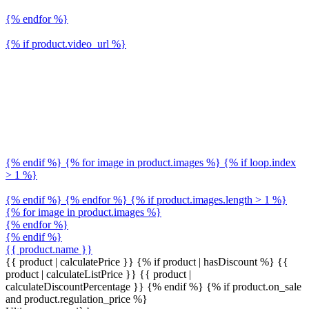
{% endfor %}
{% if product.video_url %}
{% endif %} {% for image in product.images %} {% if loop.index
> 1 %}
{% endif %} {% endfor %} {% if product.images.length > 1 %}
{% for image in product.images %}
{% endfor %}
{% endif %}
{{ product.name }}
{{ product | calculatePrice }} {% if product | hasDiscount %}
{{
product | calculateListPrice }}
{{ product |
calculateDiscountPercentage }}
{% endif %}
{% if product.on_sale
and product.regulation_price %}