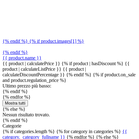
{% endif %} {% if product.images[1] %}
{% endif %}
{{ product.name }}
{{ product | calculatePrice }} {% if product | hasDiscount %}
{{
product | calculateListPrice }}
{{ product |
calculateDiscountPercentage }}
{% endif %}
{% if product.on_sale
and product.regulation_price %}
Ultimo prezzo più basso:
{% endif %}
{% endfor %}
Mostra tutti
{% else %}
Nessun risultato trovato.
{% endif %}
Categorie
{% if categories.length %} {% for category in categories %}
{{
category._category_fullname }}
{% endfor %} {% else %}