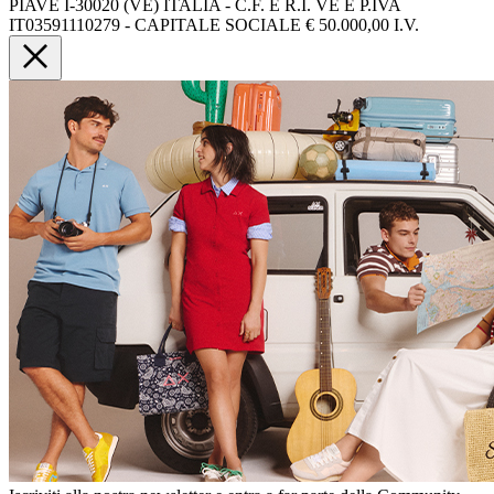
PIAVE I-30020 (VE) ITALIA - C.F. E R.I. VE E P.IVA
IT03591110279 - CAPITALE SOCIALE € 50.000,00 I.V.