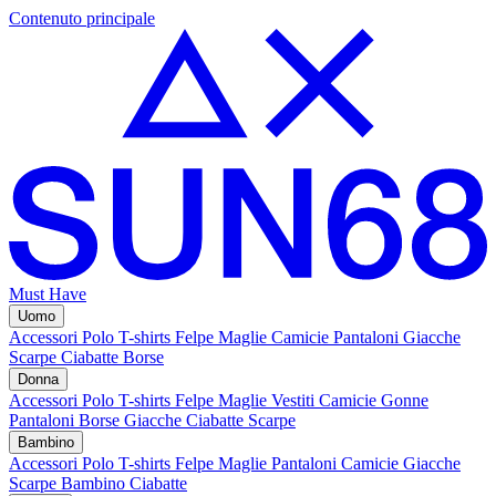
Contenuto principale
Must Have
Uomo
Accessori
Polo
T-shirts
Felpe
Maglie
Camicie
Pantaloni
Giacche
Scarpe
Ciabatte
Borse
Donna
Accessori
Polo
T-shirts
Felpe
Maglie
Vestiti
Camicie
Gonne
Pantaloni
Borse
Giacche
Ciabatte
Scarpe
Bambino
Accessori
Polo
T-shirts
Felpe
Maglie
Pantaloni
Camicie
Giacche
Scarpe Bambino
Ciabatte