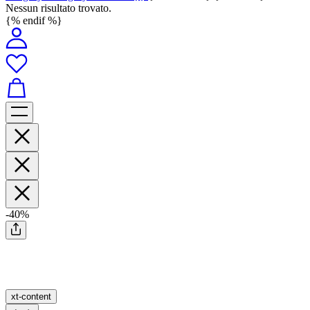
Nessun risultato trovato.
{% endif %}
-40%
xt-content