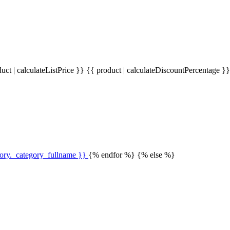
uct | calculateListPrice }}
{{ product | calculateDiscountPercentage }
gory._category_fullname }}
{% endfor %} {% else %}