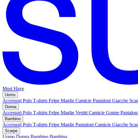
Must Have
Uomo
Accessori
Polo
T-shirts
Felpe
Maglie
Camicie
Pantaloni
Giacche
Sca
Donna
Accessori
Polo
T-shirts
Felpe
Maglie
Vestiti
Camicie
Gonne
Pantalon
Bambino
Accessori
Polo
T-shirts
Felpe
Maglie
Pantaloni
Camicie
Giacche
Sca
Scarpe
Uomo
Donna
Bambino
Bambina