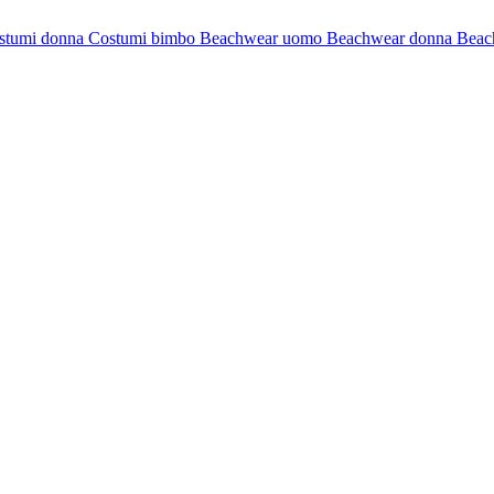
stumi donna
Costumi bimbo
Beachwear uomo
Beachwear donna
Beac