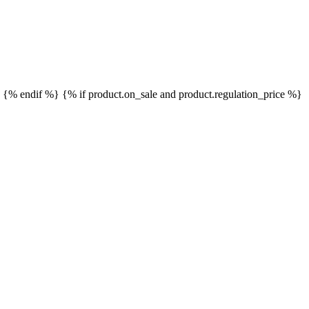
}
{% endif %}
{% if product.on_sale and product.regulation_price %}