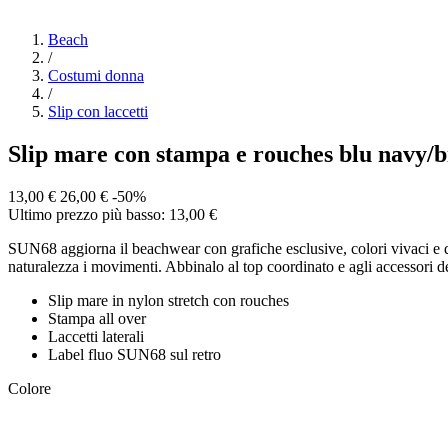
Beach
/
Costumi donna
/
Slip con laccetti
Slip mare con stampa e rouches blu navy/
13,00 €
26,00 €
-50%
Ultimo prezzo più basso: 13,00 €
SUN68 aggiorna il beachwear con grafiche esclusive, colori vivaci e de
naturalezza i movimenti. Abbinalo al top coordinato e agli accessori d
Slip mare in nylon stretch con rouches
Stampa all over
Laccetti laterali
Label fluo SUN68 sul retro
Colore