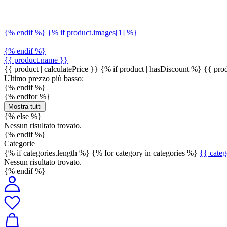
{% endif %} {% if product.images[1] %}
{% endif %}
{{ product.name }}
{{ product | calculatePrice }} {% if product | hasDiscount %}
{{ prod
Ultimo prezzo più basso:
{% endif %}
{% endfor %}
Mostra tutti
{% else %}
Nessun risultato trovato.
{% endif %}
Categorie
{% if categories.length %} {% for category in categories %}
{{ cate
Nessun risultato trovato.
{% endif %}