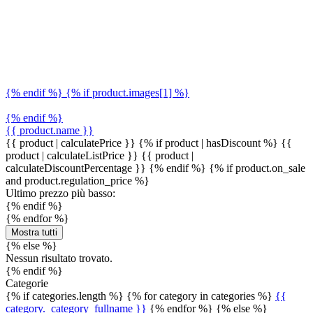
{% endif %} {% if product.images[1] %}
{% endif %}
{{ product.name }}
{{ product | calculatePrice }} {% if product | hasDiscount %}
{{
product | calculateListPrice }}
{{ product |
calculateDiscountPercentage }}
{% endif %}
{% if product.on_sale
and product.regulation_price %}
Ultimo prezzo più basso:
{% endif %}
{% endfor %}
Mostra tutti
{% else %}
Nessun risultato trovato.
{% endif %}
Categorie
{% if categories.length %} {% for category in categories %}
{{
category._category_fullname }}
{% endfor %} {% else %}