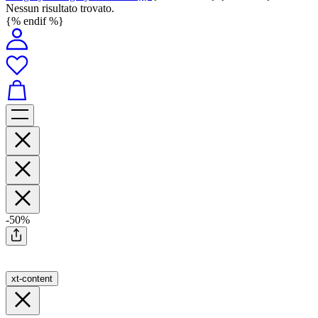
Nessun risultato trovato.
{% endif %}
-50%
xt-content