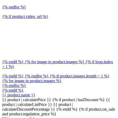
{% endfor %}
{% if product.video_url %}
{% endif %} {% for image in product.images %} {% if loop.index
> 1 %}
{% endif %} {% endfor %} {% if product.images.length > 1 %}
{% for image in product.images %}
{% endfor %}
{% endif %}
{{ product.name }}
{{ product | calculatePrice }} {% if product | hasDiscount %}
{{
product | calculateListPrice }}
{{ product |
calculateDiscountPercentage }}
{% endif %}
{% if product.on_sale
and product.regulation_price %}