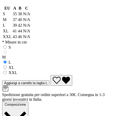
EU
A
B
C
S
35
38
N/A
M
37
40
N/A
L
39
42
N/A
XL
41
44
N/A
XXL
43
46
N/A
* Misure in cm
S
M
L
XL
XXL
Aggiungi a carrello la taglia L
Spedizione gratuita per ordini superiori a 30€. Consegna in 1-3
giorni lavorativi in Italia.
Composizione