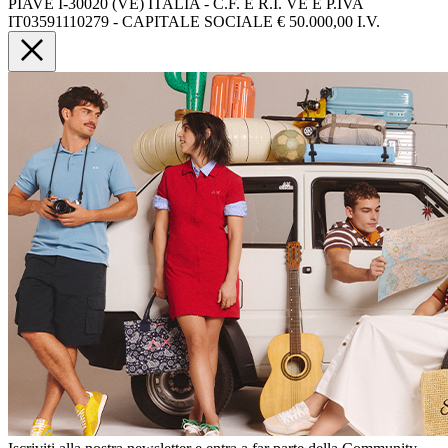
PIAVE I-30020 (VE) ITALIA - C.F. E R.I. VE E P.IVA
IT03591110279 - CAPITALE SOCIALE € 50.000,00 I.V.