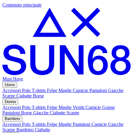
Contenuto principale
Must Have
Uomo
Accessori
Polo
T-shirts
Felpe
Maglie
Camicie
Pantaloni
Giacche
Scarpe
Ciabatte
Borse
Donna
Accessori
Polo
T-shirts
Felpe
Maglie
Vestiti
Camicie
Gonne
Pantaloni
Borse
Giacche
Ciabatte
Scarpe
Bambino
Accessori
Polo
T-shirts
Felpe
Maglie
Pantaloni
Camicie
Giacche
Scarpe Bambino
Ciabatte