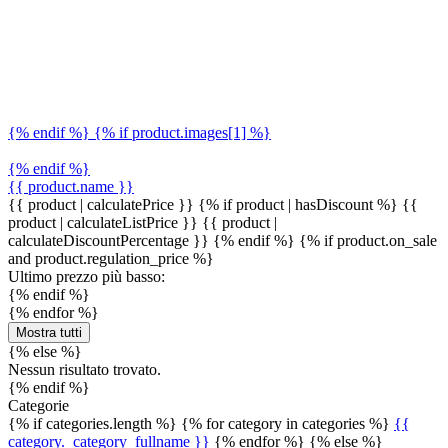
{% endif %} {% if product.images[1] %}
{% endif %}
{{ product.name }}
{{ product | calculatePrice }} {% if product | hasDiscount %}
{{
product | calculateListPrice }}
{{ product |
calculateDiscountPercentage }}
{% endif %}
{% if product.on_sale
and product.regulation_price %}
Ultimo prezzo più basso:
{% endif %}
{% endfor %}
Mostra tutti
{% else %}
Nessun risultato trovato.
{% endif %}
Categorie
{% if categories.length %} {% for category in categories %}
{{
category._category_fullname }}
{% endfor %} {% else %}