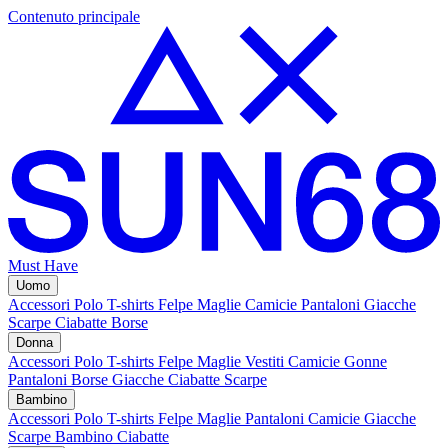
Contenuto principale
Must Have
Uomo
Accessori
Polo
T-shirts
Felpe
Maglie
Camicie
Pantaloni
Giacche
Scarpe
Ciabatte
Borse
Donna
Accessori
Polo
T-shirts
Felpe
Maglie
Vestiti
Camicie
Gonne
Pantaloni
Borse
Giacche
Ciabatte
Scarpe
Bambino
Accessori
Polo
T-shirts
Felpe
Maglie
Pantaloni
Camicie
Giacche
Scarpe Bambino
Ciabatte