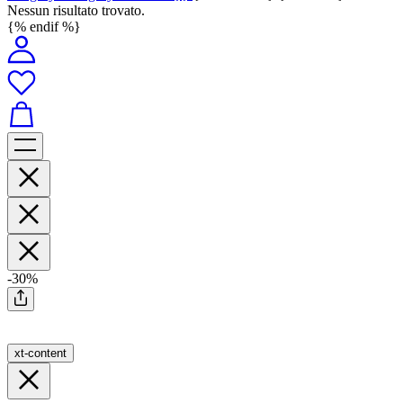
Nessun risultato trovato.
{% endif %}
-30%
xt-content