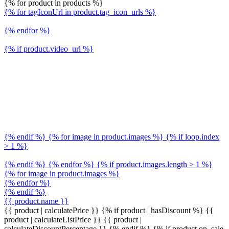
{% for product in products %}
{% for tagIconUrl in product.tag_icon_urls %}
{% endfor %}
{% if product.video_url %}
{% endif %} {% for image in product.images %} {% if loop.index
> 1 %}
{% endif %} {% endfor %} {% if product.images.length > 1 %}
{% for image in product.images %}
{% endfor %}
{% endif %}
{{ product.name }}
{{ product | calculatePrice }} {% if product | hasDiscount %}
{{
product | calculateListPrice }}
{{ product |
calculateDiscountPercentage }}
{% endif %}
{% if product.on_sale