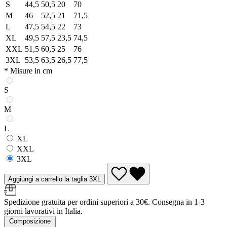
S
44,5
50,5
20
70
M
46
52,5
21
71,5
L
47,5
54,5
22
73
XL
49,5
57,5
23,5
74,5
XXL
51,5
60,5
25
76
3XL
53,5
63,5
26,5
77,5
* Misure in cm
S
M
L
XL
XXL
3XL
Aggiungi a carrello la taglia 3XL
Spedizione gratuita per ordini superiori a 30€. Consegna in 1-3
giorni lavorativi in Italia.
Composizione