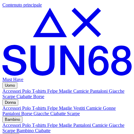
Contenuto principale
Must Have
Uomo
Accessori
Polo
T-shirts
Felpe
Maglie
Camicie
Pantaloni
Giacche
Scarpe
Ciabatte
Borse
Donna
Accessori
Polo
T-shirts
Felpe
Maglie
Vestiti
Camicie
Gonne
Pantaloni
Borse
Giacche
Ciabatte
Scarpe
Bambino
Accessori
Polo
T-shirts
Felpe
Maglie
Pantaloni
Camicie
Giacche
Scarpe Bambino
Ciabatte