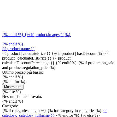
{% endif %} {% if product.images[1] %}
{% endif %}
{{ product.name }}
{{ product | calculatePrice }} {% if product | hasDiscount %}
{{
product | calculateListPrice }}
{{ product |
calculateDiscountPercentage }}
{% endif %}
{% if product.on_sale
and product.regulation_price %}
Ultimo prezzo più basso:
{% endif %}
{% endfor %}
Mostra tutti
{% else %}
Nessun risultato trovato.
{% endif %}
Categorie
{% if categories.length %} {% for category in categories %}
{{
category._category_fullname }}
{% endfor %} {% else %}