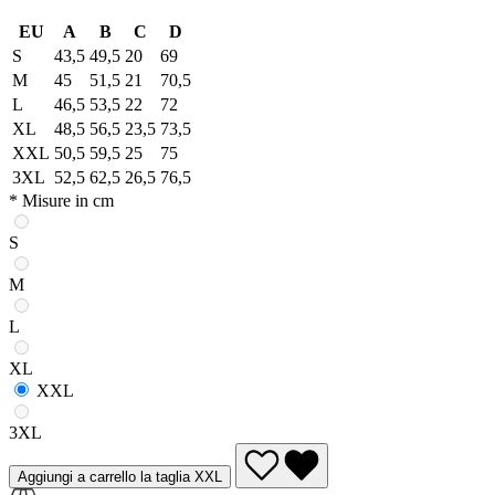
EU
A
B
C
D
S
43,5
49,5
20
69
M
45
51,5
21
70,5
L
46,5
53,5
22
72
XL
48,5
56,5
23,5
73,5
XXL
50,5
59,5
25
75
3XL
52,5
62,5
26,5
76,5
* Misure in cm
S
M
L
XL
XXL
3XL
Aggiungi a carrello la taglia XXL