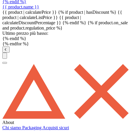
{% endif %}
{{ product.name }}
{{ product | calculatePrice }} {% if product | hasDiscount %}
{{
product | calculateListPrice }}
{{ product |
calculateDiscountPercentage }}
{% endif %}
{% if product.on_sale
and product.regulation_price %}
Ultimo prezzo più basso:
{% endif %}
{% endfor %}
About
Chi siamo
Packaging
Acquisti sicuri