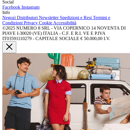
Social
Facebook
Instagram
Info
Negozi
Distributori
Newsletter
Spedizioni e Resi
Termini e
Condizioni
Privacy
Cookie
Accessibilità
©2025 NUMERO 8 SRL - VIA COPERNICO 14 NOVENTA DI
PIAVE I-30020 (VE) ITALIA - C.F. E R.I. VE E P.IVA
IT03591110279 - CAPITALE SOCIALE € 50.000,00 I.V.