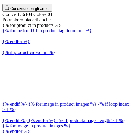
Condividi con gli amici
Codice T36104 Colore 01
Potrebbero piacerti anche
{% for product in products %}
{% for tagIconUrl in product.tag_icon_urls %}
{% endfor %}
{% if product.video_url %}
{% endif %} {% for image in product.images %} {% if loop.index
> 1 %}
{% endif %} {% endfor %} {% if product.images.length > 1 %}
{% for image in product.images %}
{% endfor %}