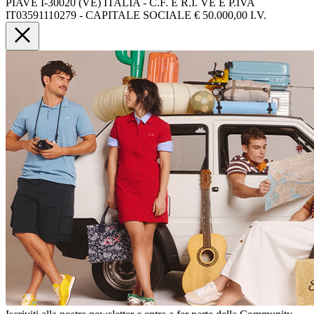
PIAVE I-30020 (VE) ITALIA - C.F. E R.I. VE E P.IVA
IT03591110279 - CAPITALE SOCIALE € 50.000,00 I.V.