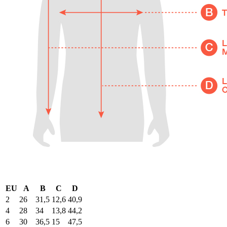
EU
A
B
C
D
2
26
31,5
12,6
40,9
4
28
34
13,8
44,2
6
30
36,5
15
47,5