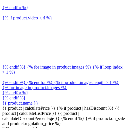
{% endfor %}
{% if product.video_url %}
{% endif %} {% for image in product.images %} {% if loop.index
> 1 %}
{% endif %} {% endfor %} {% if product.images.length > 1 %}
{% for image in product.images %}
{% endfor %}
{% endif %}
{{ product.name }}
{{ product | calculatePrice }} {% if product | hasDiscount %}
{{
product | calculateListPrice }}
{{ product |
calculateDiscountPercentage }}
{% endif %}
{% if product.on_sale
and product.regulation_price %}