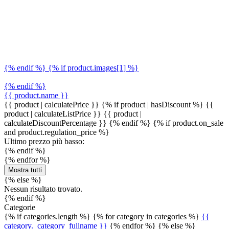
{% endif %} {% if product.images[1] %}
{% endif %}
{{ product.name }}
{{ product | calculatePrice }} {% if product | hasDiscount %}
{{
product | calculateListPrice }}
{{ product |
calculateDiscountPercentage }}
{% endif %}
{% if product.on_sale
and product.regulation_price %}
Ultimo prezzo più basso:
{% endif %}
{% endfor %}
Mostra tutti
{% else %}
Nessun risultato trovato.
{% endif %}
Categorie
{% if categories.length %} {% for category in categories %}
{{
category._category_fullname }}
{% endfor %} {% else %}