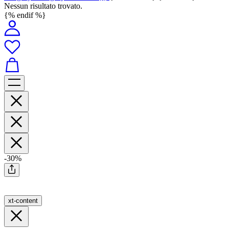
Nessun risultato trovato.
{% endif %}
-30%
xt-content