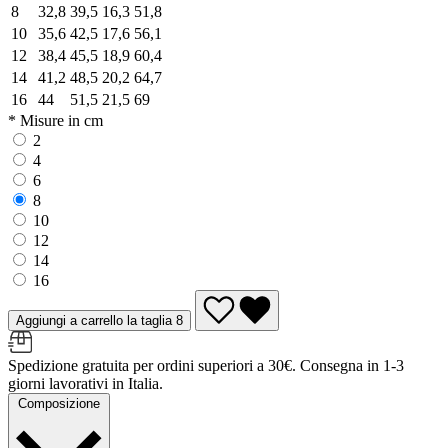
8
32,8
39,5
16,3
51,8
10
35,6
42,5
17,6
56,1
12
38,4
45,5
18,9
60,4
14
41,2
48,5
20,2
64,7
16
44
51,5
21,5
69
* Misure in cm
2
4
6
8
10
12
14
16
Aggiungi a carrello la taglia 8
Spedizione gratuita per ordini superiori a 30€. Consegna in 1-3
giorni lavorativi in Italia.
Composizione