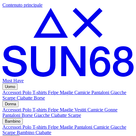
Contenuto principale
Must Have
Uomo
Accessori
Polo
T-shirts
Felpe
Maglie
Camicie
Pantaloni
Giacche
Scarpe
Ciabatte
Borse
Donna
Accessori
Polo
T-shirts
Felpe
Maglie
Vestiti
Camicie
Gonne
Pantaloni
Borse
Giacche
Ciabatte
Scarpe
Bambino
Accessori
Polo
T-shirts
Felpe
Maglie
Pantaloni
Camicie
Giacche
Scarpe Bambino
Ciabatte