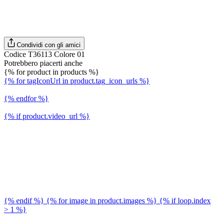
Condividi con gli amici
Codice T36113 Colore 01
Potrebbero piacerti anche
{% for product in products %}
{% for tagIconUrl in product.tag_icon_urls %}
{% endfor %}
{% if product.video_url %}
{% endif %} {% for image in product.images %} {% if loop.index
> 1 %}