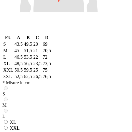
EU
A
B
C
D
S
43,5
49,5
20
69
M
45
51,5
21
70,5
L
46,5
53,5
22
72
XL
48,5
56,5
23,5
73,5
XXL
50,5
59,5
25
75
3XL
52,5
62,5
26,5
76,5
* Misure in cm
S
M
L
XL
XXL