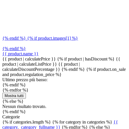
{% endif %} {% if product.images[1] %}
{% endif %}
{{ product.name }}
{{ product | calculatePrice }} {% if product | hasDiscount %}
{{
product | calculateListPrice }}
{{ product |
calculateDiscountPercentage }}
{% endif %}
{% if product.on_sale
and product.regulation_price %}
Ultimo prezzo più basso:
{% endif %}
{% endfor %}
Mostra tutti
{% else %}
Nessun risultato trovato.
{% endif %}
Categorie
{% if categories.length %} {% for category in categories %}
{{
category._category_fullname }}
{% endfor %} {% else %}