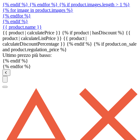
{% endif %} {% endfor %} {% if product.images.length > 1 %}
{% for image in product.images %}
{% endfor %}
{% endif %}
{{ product.name }}
{{ product | calculatePrice }} {% if product | hasDiscount %}
{{
product | calculateListPrice }}
{{ product |
calculateDiscountPercentage }}
{% endif %}
{% if product.on_sale
and product.regulation_price %}
Ultimo prezzo più basso:
{% endif %}
{% endfor %}