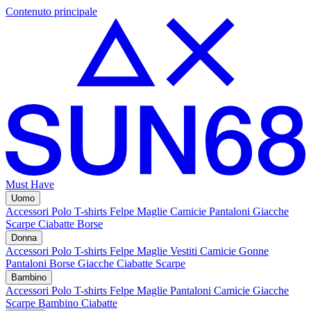
Contenuto principale
Must Have
Uomo
Accessori
Polo
T-shirts
Felpe
Maglie
Camicie
Pantaloni
Giacche
Scarpe
Ciabatte
Borse
Donna
Accessori
Polo
T-shirts
Felpe
Maglie
Vestiti
Camicie
Gonne
Pantaloni
Borse
Giacche
Ciabatte
Scarpe
Bambino
Accessori
Polo
T-shirts
Felpe
Maglie
Pantaloni
Camicie
Giacche
Scarpe Bambino
Ciabatte