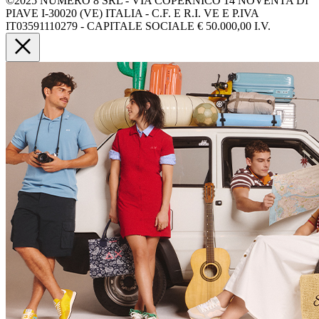
©2025 NUMERO 8 SRL - VIA COPERNICO 14 NOVENTA DI
PIAVE I-30020 (VE) ITALIA - C.F. E R.I. VE E P.IVA
IT03591110279 - CAPITALE SOCIALE € 50.000,00 I.V.