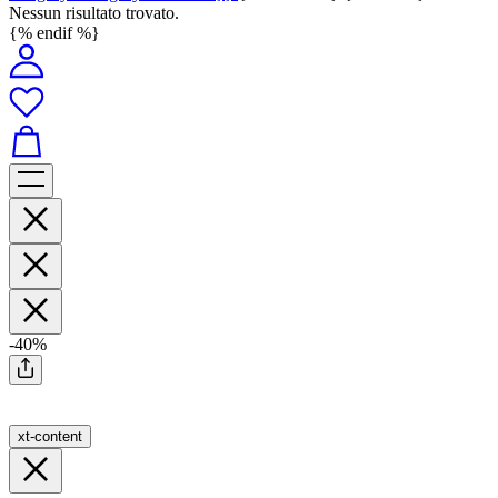
Nessun risultato trovato.
{% endif %}
-40%
xt-content