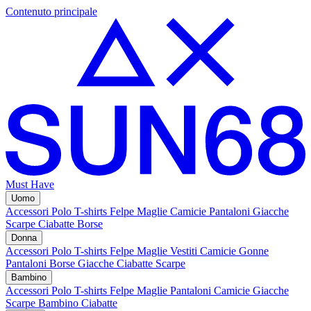
Contenuto principale
Must Have
Uomo
Accessori
Polo
T-shirts
Felpe
Maglie
Camicie
Pantaloni
Giacche
Scarpe
Ciabatte
Borse
Donna
Accessori
Polo
T-shirts
Felpe
Maglie
Vestiti
Camicie
Gonne
Pantaloni
Borse
Giacche
Ciabatte
Scarpe
Bambino
Accessori
Polo
T-shirts
Felpe
Maglie
Pantaloni
Camicie
Giacche
Scarpe Bambino
Ciabatte