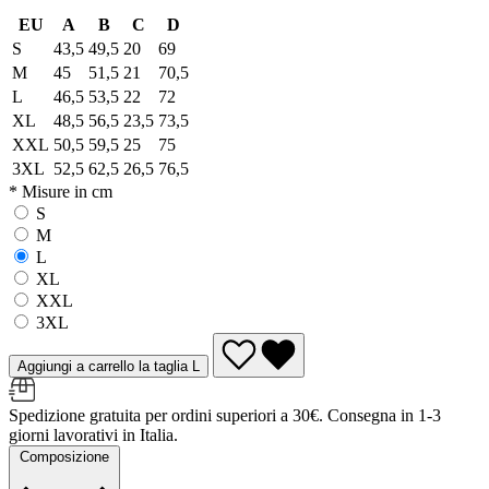
EU
A
B
C
D
S
43,5
49,5
20
69
M
45
51,5
21
70,5
L
46,5
53,5
22
72
XL
48,5
56,5
23,5
73,5
XXL
50,5
59,5
25
75
3XL
52,5
62,5
26,5
76,5
* Misure in cm
S
M
L
XL
XXL
3XL
Aggiungi a carrello la taglia L
Spedizione gratuita per ordini superiori a 30€. Consegna in 1-3
giorni lavorativi in Italia.
Composizione