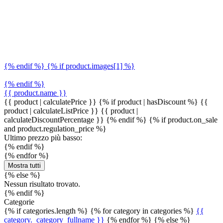
{% endif %} {% if product.images[1] %}
{% endif %}
{{ product.name }}
{{ product | calculatePrice }} {% if product | hasDiscount %}
{{
product | calculateListPrice }}
{{ product |
calculateDiscountPercentage }}
{% endif %}
{% if product.on_sale
and product.regulation_price %}
Ultimo prezzo più basso:
{% endif %}
{% endfor %}
Mostra tutti
{% else %}
Nessun risultato trovato.
{% endif %}
Categorie
{% if categories.length %} {% for category in categories %}
{{
category._category_fullname }}
{% endfor %} {% else %}