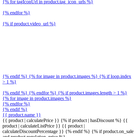
{% for tagIconUrl in product.tag_icon_urls %}
{% endfor %}
{% if product.video_url %}
{% endif %} {% for image in product.images %} {% if loop.index
> 1 %}
{% endif %} {% endfor %} {% if product.images.length > 1 %}
{% for image in product.images %}
{% endfor %}
{% endif %}
{{ product.name }}
{{ product | calculatePrice }} {% if product | hasDiscount %}
{{
product | calculateListPrice }}
{{ product |
calculateDiscountPercentage }}
{% endif %}
{% if product.on_sale
and product.regulation_price %}