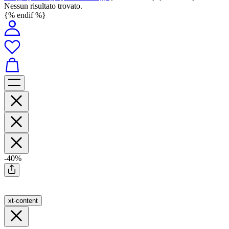
Nessun risultato trovato.
{% endif %}
-40%
xt-content