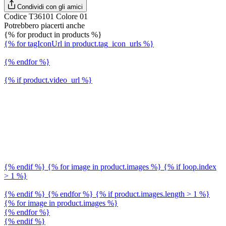
Condividi con gli amici
Codice T36101 Colore 01
Potrebbero piacerti anche
{% for product in products %}
{% for tagIconUrl in product.tag_icon_urls %}
{% endfor %}
{% if product.video_url %}
{% endif %} {% for image in product.images %} {% if loop.index
> 1 %}
{% endif %} {% endfor %} {% if product.images.length > 1 %}
{% for image in product.images %}
{% endfor %}
{% endif %}