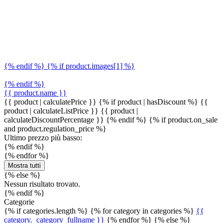
{% endif %} {% if product.images[1] %}
{% endif %}
{{ product.name }}
{{ product | calculatePrice }} {% if product | hasDiscount %}
{{
product | calculateListPrice }}
{{ product |
calculateDiscountPercentage }}
{% endif %}
{% if product.on_sale
and product.regulation_price %}
Ultimo prezzo più basso:
{% endif %}
{% endfor %}
Mostra tutti
{% else %}
Nessun risultato trovato.
{% endif %}
Categorie
{% if categories.length %} {% for category in categories %}
{{
category._category_fullname }}
{% endfor %} {% else %}