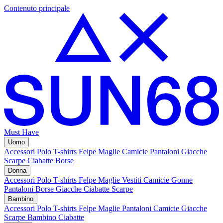
Contenuto principale
Must Have
Uomo
Accessori
Polo
T-shirts
Felpe
Maglie
Camicie
Pantaloni
Giacche
Scarpe
Ciabatte
Borse
Donna
Accessori
Polo
T-shirts
Felpe
Maglie
Vestiti
Camicie
Gonne
Pantaloni
Borse
Giacche
Ciabatte
Scarpe
Bambino
Accessori
Polo
T-shirts
Felpe
Maglie
Pantaloni
Camicie
Giacche
Scarpe Bambino
Ciabatte