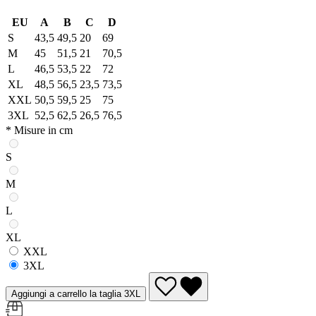
EU
A
B
C
D
S
43,5
49,5
20
69
M
45
51,5
21
70,5
L
46,5
53,5
22
72
XL
48,5
56,5
23,5
73,5
XXL
50,5
59,5
25
75
3XL
52,5
62,5
26,5
76,5
* Misure in cm
S
M
L
XL
XXL
3XL
Aggiungi a carrello la taglia 3XL