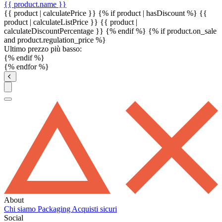
{{ product.name }}
{{ product | calculatePrice }} {% if product | hasDiscount %}
{{
product | calculateListPrice }}
{{ product |
calculateDiscountPercentage }}
{% endif %}
{% if product.on_sale
and product.regulation_price %}
Ultimo prezzo più basso:
{% endif %}
{% endfor %}
About
Chi siamo
Packaging
Acquisti sicuri
Social