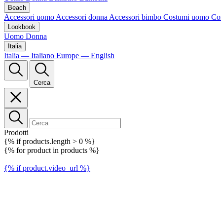
Beach
Accessori uomo
Accessori donna
Accessori bimbo
Costumi uomo
Co
Lookbook
Uomo
Donna
Italia
Italia — Italiano
Europe — English
Cerca
Prodotti
{% if products.length > 0 %}
{% for product in products %}
{% if product.video_url %}