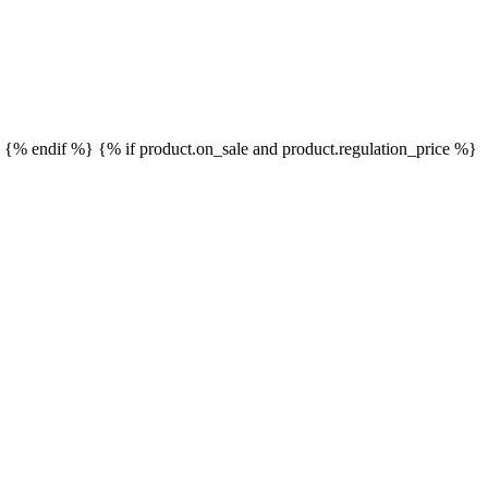
}
{% endif %}
{% if product.on_sale and product.regulation_price %}