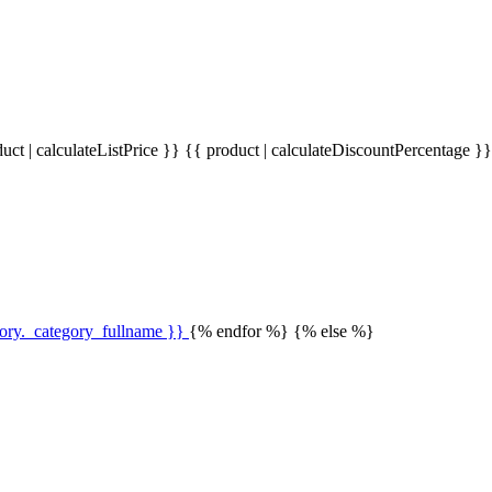
uct | calculateListPrice }}
{{ product | calculateDiscountPercentage }
gory._category_fullname }}
{% endfor %} {% else %}