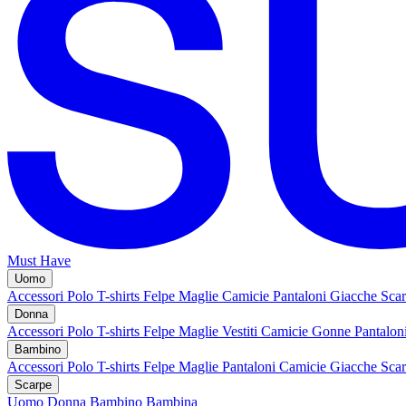
Must Have
Uomo
Accessori
Polo
T-shirts
Felpe
Maglie
Camicie
Pantaloni
Giacche
Sca
Donna
Accessori
Polo
T-shirts
Felpe
Maglie
Vestiti
Camicie
Gonne
Pantalon
Bambino
Accessori
Polo
T-shirts
Felpe
Maglie
Pantaloni
Camicie
Giacche
Sca
Scarpe
Uomo
Donna
Bambino
Bambina