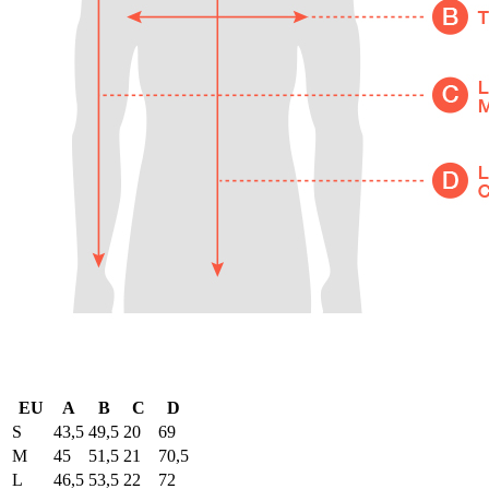
EU
A
B
C
D
S
43,5
49,5
20
69
M
45
51,5
21
70,5
L
46,5
53,5
22
72