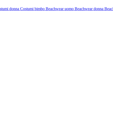
stumi donna
Costumi bimbo
Beachwear uomo
Beachwear donna
Beac