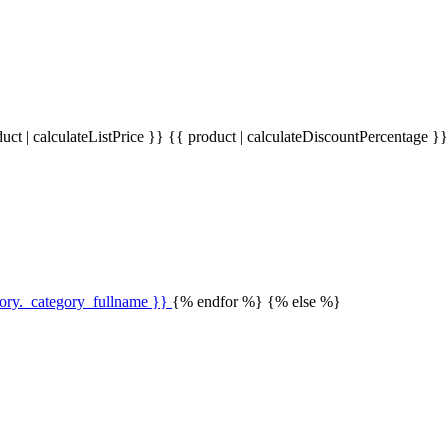
uct | calculateListPrice }}
{{ product | calculateDiscountPercentage }
gory._category_fullname }}
{% endfor %} {% else %}