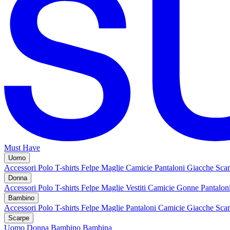
Must Have
Uomo
Accessori
Polo
T-shirts
Felpe
Maglie
Camicie
Pantaloni
Giacche
Sca
Donna
Accessori
Polo
T-shirts
Felpe
Maglie
Vestiti
Camicie
Gonne
Pantalon
Bambino
Accessori
Polo
T-shirts
Felpe
Maglie
Pantaloni
Camicie
Giacche
Sca
Scarpe
Uomo
Donna
Bambino
Bambina