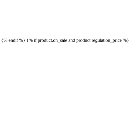
}
{% endif %}
{% if product.on_sale and product.regulation_price %}