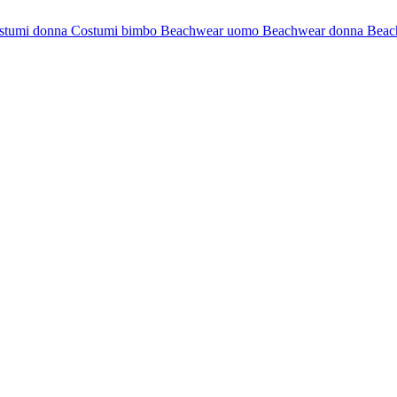
stumi donna
Costumi bimbo
Beachwear uomo
Beachwear donna
Beac