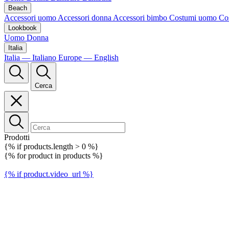
Beach
Accessori uomo
Accessori donna
Accessori bimbo
Costumi uomo
Co
Lookbook
Uomo
Donna
Italia
Italia — Italiano
Europe — English
Cerca
Prodotti
{% if products.length > 0 %}
{% for product in products %}
{% if product.video_url %}