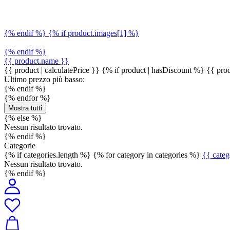
{% endif %} {% if product.images[1] %}
{% endif %}
{{ product.name }}
{{ product | calculatePrice }} {% if product | hasDiscount %}
{{ prod
Ultimo prezzo più basso:
{% endif %}
{% endfor %}
Mostra tutti
{% else %}
Nessun risultato trovato.
{% endif %}
Categorie
{% if categories.length %} {% for category in categories %}
{{ cate
Nessun risultato trovato.
{% endif %}