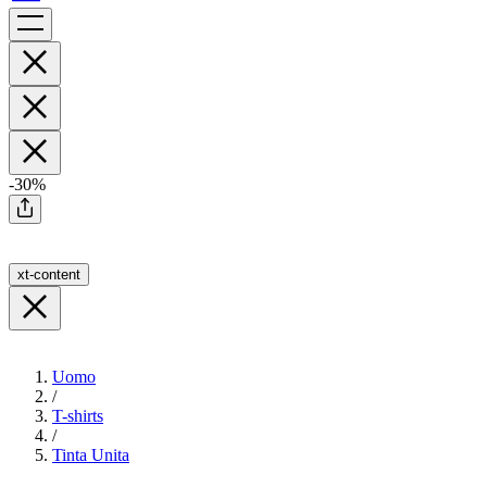
-30%
xt-content
Uomo
/
T-shirts
/
Tinta Unita