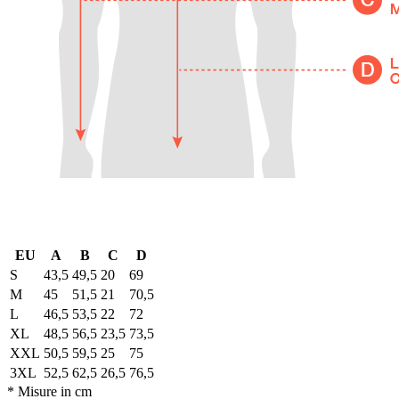
EU
A
B
C
D
S
43,5
49,5
20
69
M
45
51,5
21
70,5
L
46,5
53,5
22
72
XL
48,5
56,5
23,5
73,5
XXL
50,5
59,5
25
75
3XL
52,5
62,5
26,5
76,5
* Misure in cm