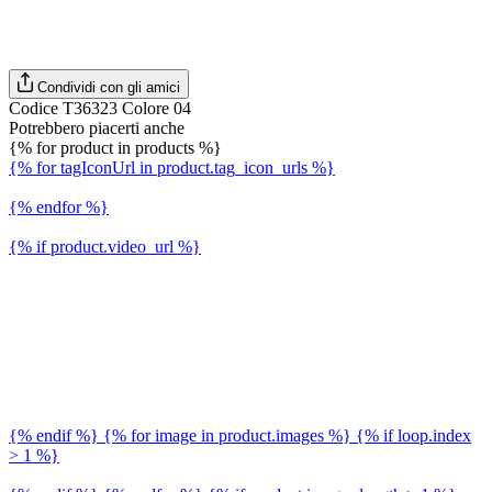
Condividi con gli amici
Codice T36323 Colore 04
Potrebbero piacerti anche
{% for product in products %}
{% for tagIconUrl in product.tag_icon_urls %}
{% endfor %}
{% if product.video_url %}
{% endif %} {% for image in product.images %} {% if loop.index
> 1 %}