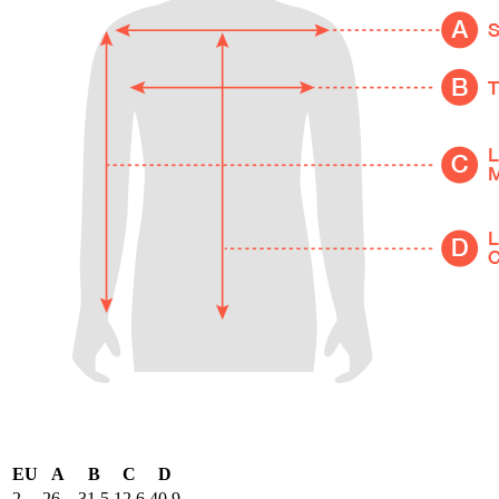
EU
A
B
C
D
2
26
31,5
12,6
40,9