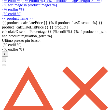
{% endif %} {% endfor %} {% if product.images.length > 1 %}
{% for image in product.images %}
{% endfor %}
{% endif %}
{{ product.name }}
{{ product | calculatePrice }} {% if product | hasDiscount %}
{{
product | calculateListPrice }}
{{ product |
calculateDiscountPercentage }}
{% endif %}
{% if product.on_sale
and product.regulation_price %}
Ultimo prezzo più basso:
{% endif %}
{% endfor %}