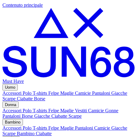
Contenuto principale
Must Have
Uomo
Accessori
Polo
T-shirts
Felpe
Maglie
Camicie
Pantaloni
Giacche
Scarpe
Ciabatte
Borse
Donna
Accessori
Polo
T-shirts
Felpe
Maglie
Vestiti
Camicie
Gonne
Pantaloni
Borse
Giacche
Ciabatte
Scarpe
Bambino
Accessori
Polo
T-shirts
Felpe
Maglie
Pantaloni
Camicie
Giacche
Scarpe Bambino
Ciabatte