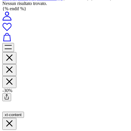
Nessun risultato trovato.
{% endif %}
-30%
xt-content