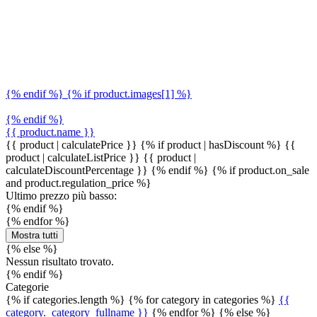
{% endif %} {% if product.images[1] %}
{% endif %}
{{ product.name }}
{{ product | calculatePrice }} {% if product | hasDiscount %}
{{
product | calculateListPrice }}
{{ product |
calculateDiscountPercentage }}
{% endif %}
{% if product.on_sale
and product.regulation_price %}
Ultimo prezzo più basso:
{% endif %}
{% endfor %}
Mostra tutti
{% else %}
Nessun risultato trovato.
{% endif %}
Categorie
{% if categories.length %} {% for category in categories %}
{{
category._category_fullname }}
{% endfor %} {% else %}