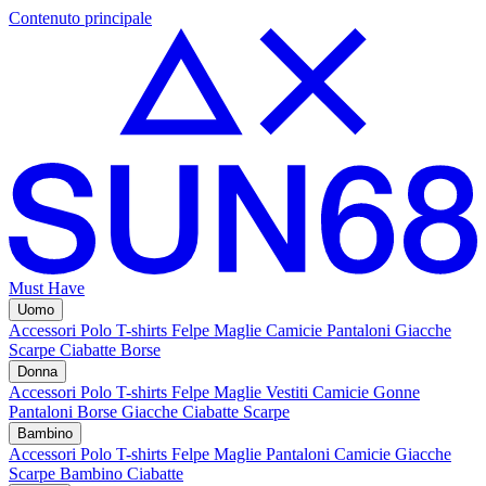
Contenuto principale
Must Have
Uomo
Accessori
Polo
T-shirts
Felpe
Maglie
Camicie
Pantaloni
Giacche
Scarpe
Ciabatte
Borse
Donna
Accessori
Polo
T-shirts
Felpe
Maglie
Vestiti
Camicie
Gonne
Pantaloni
Borse
Giacche
Ciabatte
Scarpe
Bambino
Accessori
Polo
T-shirts
Felpe
Maglie
Pantaloni
Camicie
Giacche
Scarpe Bambino
Ciabatte