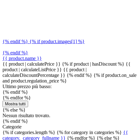
{% endif %} {% if product.images[1] %}
{% endif %}
{{ product.name }}
{{ product | calculatePrice }} {% if product | hasDiscount %}
{{
product | calculateListPrice }}
{{ product |
calculateDiscountPercentage }}
{% endif %}
{% if product.on_sale
and product.regulation_price %}
Ultimo prezzo più basso:
{% endif %}
{% endfor %}
Mostra tutti
{% else %}
Nessun risultato trovato.
{% endif %}
Categorie
{% if categories.length %} {% for category in categories %}
{{
category._category_fullname }}
{% endfor %} {% else %}