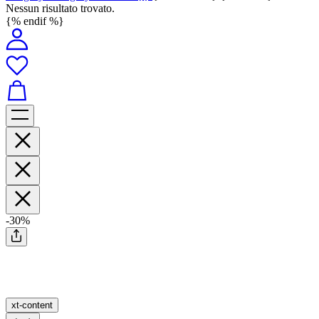
Nessun risultato trovato.
{% endif %}
-30%
xt-content