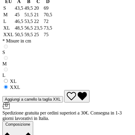
EU
A
B
C
D
S
43,5
49,5
20
69
M
45
51,5
21
70,5
L
46,5
53,5
22
72
XL
48,5
56,5
23,5
73,5
XXL
50,5
59,5
25
75
* Misure in cm
S
M
L
XL
XXL
Aggiungi a carrello la taglia XXL
Spedizione gratuita per ordini superiori a 30€. Consegna in 1-3
giorni lavorativi in Italia.
Composizione