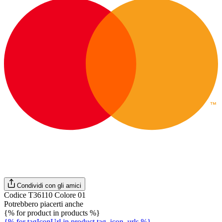
Condividi con gli amici
Codice T36110 Colore 01
Potrebbero piacerti anche
{% for product in products %}
{% for tagIconUrl in product.tag_icon_urls %}