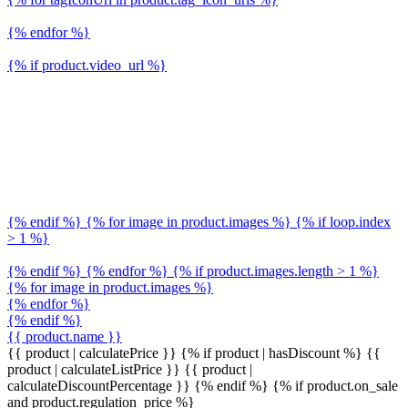
{% endfor %}
{% if product.video_url %}
{% endif %} {% for image in product.images %} {% if loop.index
> 1 %}
{% endif %} {% endfor %} {% if product.images.length > 1 %}
{% for image in product.images %}
{% endfor %}
{% endif %}
{{ product.name }}
{{ product | calculatePrice }} {% if product | hasDiscount %}
{{
product | calculateListPrice }}
{{ product |
calculateDiscountPercentage }}
{% endif %}
{% if product.on_sale
and product.regulation_price %}