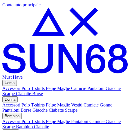
Contenuto principale
Must Have
Uomo
Accessori
Polo
T-shirts
Felpe
Maglie
Camicie
Pantaloni
Giacche
Scarpe
Ciabatte
Borse
Donna
Accessori
Polo
T-shirts
Felpe
Maglie
Vestiti
Camicie
Gonne
Pantaloni
Borse
Giacche
Ciabatte
Scarpe
Bambino
Accessori
Polo
T-shirts
Felpe
Maglie
Pantaloni
Camicie
Giacche
Scarpe Bambino
Ciabatte