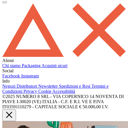
About
Chi siamo
Packaging
Acquisti sicuri
Social
Facebook
Instagram
Info
Negozi
Distributori
Newsletter
Spedizioni e Resi
Termini e
Condizioni
Privacy
Cookie
Accessibilità
©2025 NUMERO 8 SRL - VIA COPERNICO 14 NOVENTA DI
PIAVE I-30020 (VE) ITALIA - C.F. E R.I. VE E P.IVA
IT03591110279 - CAPITALE SOCIALE € 50.000,00 I.V.