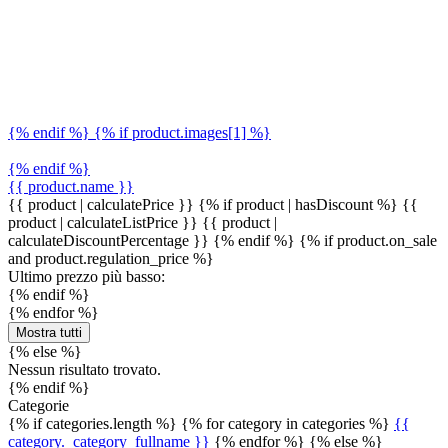
{% endif %} {% if product.images[1] %}
{% endif %}
{{ product.name }}
{{ product | calculatePrice }} {% if product | hasDiscount %}
{{
product | calculateListPrice }}
{{ product |
calculateDiscountPercentage }}
{% endif %}
{% if product.on_sale
and product.regulation_price %}
Ultimo prezzo più basso:
{% endif %}
{% endfor %}
Mostra tutti
{% else %}
Nessun risultato trovato.
{% endif %}
Categorie
{% if categories.length %} {% for category in categories %}
{{
category._category_fullname }}
{% endfor %} {% else %}