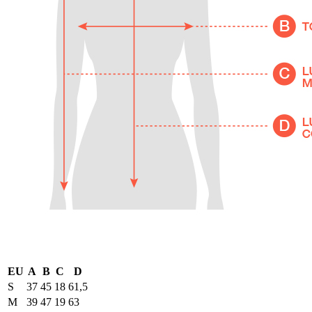
EU
A
B
C
D
S
37
45
18
61,5
M
39
47
19
63