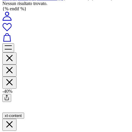
Nessun risultato trovato.
{% endif %}
-40%
xt-content