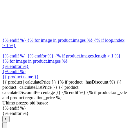
{% endif %} {% for image in product.images %} {% if loop.index
> 1 %}
{% endif %} {% endfor %} {% if product.images.length > 1 %}
{% for image in product.images %}
{% endfor %}
{% endif %}
{{ product.name }}
{{ product | calculatePrice }} {% if product | hasDiscount %}
{{
product | calculateListPrice }}
{{ product |
calculateDiscountPercentage }}
{% endif %}
{% if product.on_sale
and product.regulation_price %}
Ultimo prezzo più basso:
{% endif %}
{% endfor %}