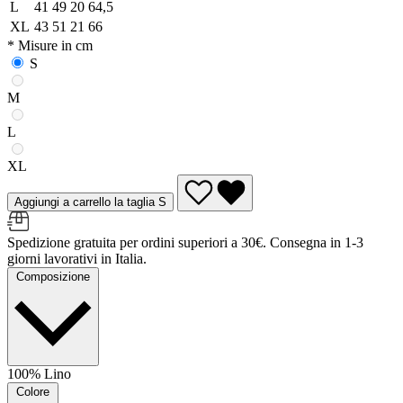
L
41
49
20
64,5
XL
43
51
21
66
* Misure in cm
S
M
L
XL
Aggiungi a carrello la taglia S
Spedizione gratuita per ordini superiori a 30€. Consegna in 1-3
giorni lavorativi in Italia.
Composizione
100% Lino
Colore