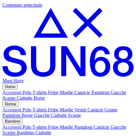
Contenuto principale
Must Have
Uomo
Accessori
Polo
T-shirts
Felpe
Maglie
Camicie
Pantaloni
Giacche
Scarpe
Ciabatte
Borse
Donna
Accessori
Polo
T-shirts
Felpe
Maglie
Vestiti
Camicie
Gonne
Pantaloni
Borse
Giacche
Ciabatte
Scarpe
Bambino
Accessori
Polo
T-shirts
Felpe
Maglie
Pantaloni
Camicie
Giacche
Scarpe Bambino
Ciabatte