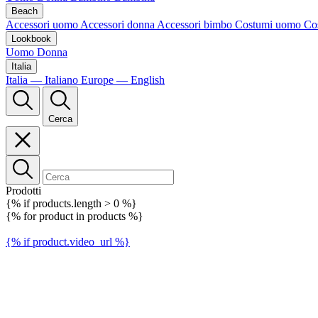
Beach
Accessori uomo
Accessori donna
Accessori bimbo
Costumi uomo
Co
Lookbook
Uomo
Donna
Italia
Italia — Italiano
Europe — English
Cerca
Prodotti
{% if products.length > 0 %}
{% for product in products %}
{% if product.video_url %}