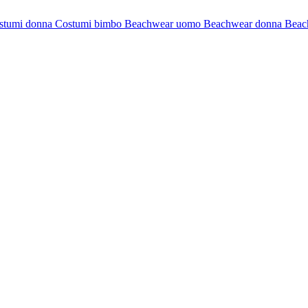
stumi donna
Costumi bimbo
Beachwear uomo
Beachwear donna
Beac