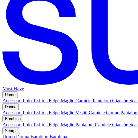
Must Have
Uomo
Accessori
Polo
T-shirts
Felpe
Maglie
Camicie
Pantaloni
Giacche
Sca
Donna
Accessori
Polo
T-shirts
Felpe
Maglie
Vestiti
Camicie
Gonne
Pantalon
Bambino
Accessori
Polo
T-shirts
Felpe
Maglie
Pantaloni
Camicie
Giacche
Sca
Scarpe
Uomo
Donna
Bambino
Bambina