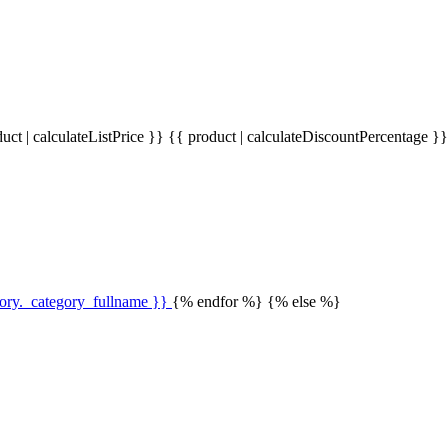
uct | calculateListPrice }}
{{ product | calculateDiscountPercentage }
gory._category_fullname }}
{% endfor %} {% else %}