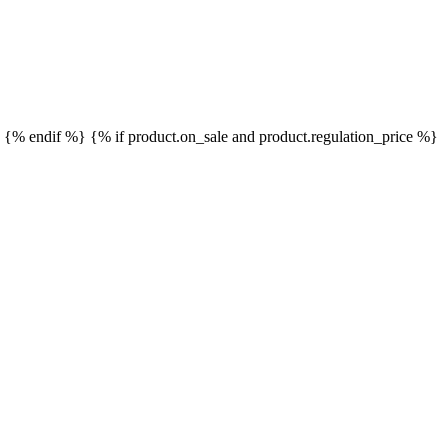
}
{% endif %}
{% if product.on_sale and product.regulation_price %}