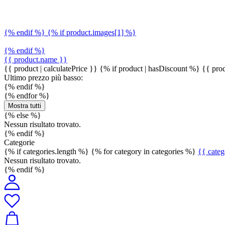
{% endif %} {% if product.images[1] %}
{% endif %}
{{ product.name }}
{{ product | calculatePrice }} {% if product | hasDiscount %}
{{ prod
Ultimo prezzo più basso:
{% endif %}
{% endfor %}
Mostra tutti
{% else %}
Nessun risultato trovato.
{% endif %}
Categorie
{% if categories.length %} {% for category in categories %}
{{ cate
Nessun risultato trovato.
{% endif %}