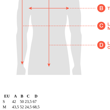
EU
A
B
C
D
S
42
50
23,5
67
M
43,5
52
24,5
68,5