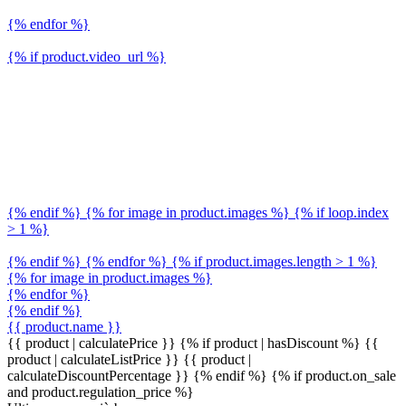
{% endfor %}
{% if product.video_url %}
{% endif %} {% for image in product.images %} {% if loop.index
> 1 %}
{% endif %} {% endfor %} {% if product.images.length > 1 %}
{% for image in product.images %}
{% endfor %}
{% endif %}
{{ product.name }}
{{ product | calculatePrice }} {% if product | hasDiscount %}
{{
product | calculateListPrice }}
{{ product |
calculateDiscountPercentage }}
{% endif %}
{% if product.on_sale
and product.regulation_price %}