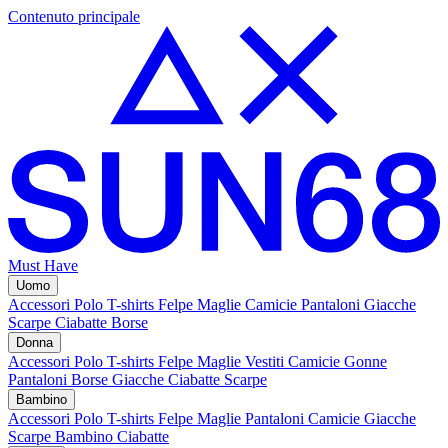
Contenuto principale
Must Have
Uomo
Accessori
Polo
T-shirts
Felpe
Maglie
Camicie
Pantaloni
Giacche
Scarpe
Ciabatte
Borse
Donna
Accessori
Polo
T-shirts
Felpe
Maglie
Vestiti
Camicie
Gonne
Pantaloni
Borse
Giacche
Ciabatte
Scarpe
Bambino
Accessori
Polo
T-shirts
Felpe
Maglie
Pantaloni
Camicie
Giacche
Scarpe Bambino
Ciabatte