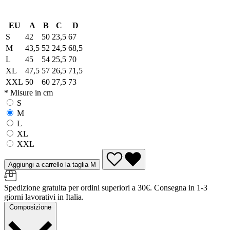
EU
A
B
C
D
S
42
50
23,5
67
M
43,5
52
24,5
68,5
L
45
54
25,5
70
XL
47,5
57
26,5
71,5
XXL
50
60
27,5
73
* Misure in cm
S
M
L
XL
XXL
Aggiungi a carrello la taglia M
Spedizione gratuita per ordini superiori a 30€. Consegna in 1-3
giorni lavorativi in Italia.
Composizione