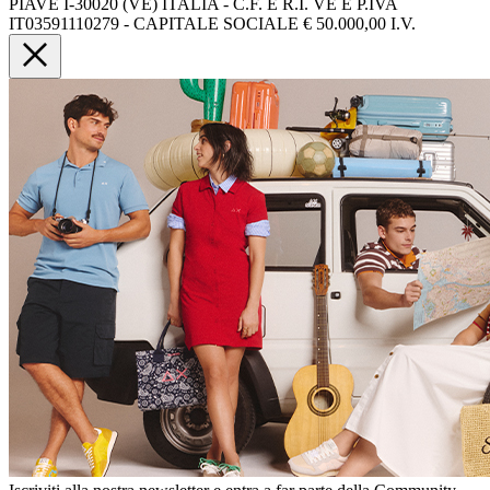
PIAVE I-30020 (VE) ITALIA - C.F. E R.I. VE E P.IVA
IT03591110279 - CAPITALE SOCIALE € 50.000,00 I.V.