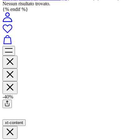
Nessun risultato trovato.
{% endif %}
-40%
xt-content