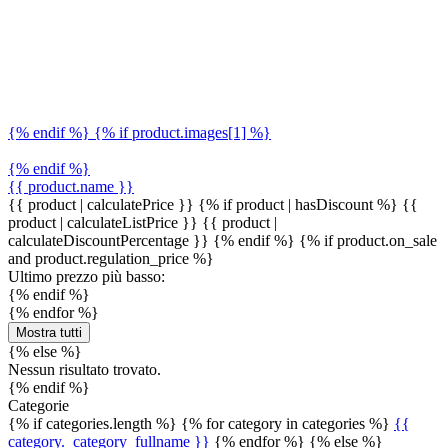
{% endif %} {% if product.images[1] %}
{% endif %}
{{ product.name }}
{{ product | calculatePrice }} {% if product | hasDiscount %}
{{
product | calculateListPrice }}
{{ product |
calculateDiscountPercentage }}
{% endif %}
{% if product.on_sale
and product.regulation_price %}
Ultimo prezzo più basso:
{% endif %}
{% endfor %}
Mostra tutti
{% else %}
Nessun risultato trovato.
{% endif %}
Categorie
{% if categories.length %} {% for category in categories %}
{{
category._category_fullname }}
{% endfor %} {% else %}