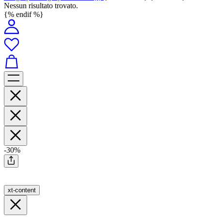
Nessun risultato trovato.
{% endif %}
-30%
xt-content