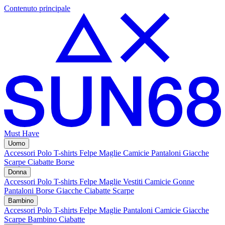
Contenuto principale
Must Have
Uomo
Accessori
Polo
T-shirts
Felpe
Maglie
Camicie
Pantaloni
Giacche
Scarpe
Ciabatte
Borse
Donna
Accessori
Polo
T-shirts
Felpe
Maglie
Vestiti
Camicie
Gonne
Pantaloni
Borse
Giacche
Ciabatte
Scarpe
Bambino
Accessori
Polo
T-shirts
Felpe
Maglie
Pantaloni
Camicie
Giacche
Scarpe Bambino
Ciabatte