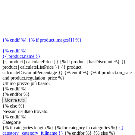
{% endif %} {% if product.images[1] %}
{% endif %}
{{ product.name }}
{{ product | calculatePrice }} {% if product | hasDiscount %}
{{
product | calculateListPrice }}
{{ product |
calculateDiscountPercentage }}
{% endif %}
{% if product.on_sale
and product.regulation_price %}
Ultimo prezzo più basso:
{% endif %}
{% endfor %}
Mostra tutti
{% else %}
Nessun risultato trovato.
{% endif %}
Categorie
{% if categories.length %} {% for category in categories %}
{{
category._category_fullname }}
{% endfor %} {% else %}