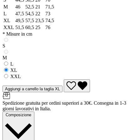
M
46
52,5
21
71,5
L
47,5
54,5
22
73
XL
49,5
57,5
23,5
74,5
XXL
51,5
60,5
25
76
* Misure in cm
S
M
L
XL
XXL
Aggiungi a carrello la taglia XL
Spedizione gratuita per ordini superiori a 30€. Consegna in 1-3
giorni lavorativi in Italia.
Composizione