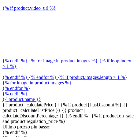
{% if product.video_url %}
{% endif %} {% for image in product.images %} {% if loop.index
> 1 %}
{% endif %} {% endfor %} {% if product.images.length > 1 %}
{% for image in product.images %}
{% endfor %}
{% endif %}
{{ product.name }}
{{ product | calculatePrice }} {% if product | hasDiscount %}
{{
product | calculateListPrice }}
{{ product |
calculateDiscountPercentage }}
{% endif %}
{% if product.on_sale
and product.regulation_price %}
Ultimo prezzo più basso:
{% endif %}